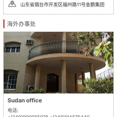


矿山设计院
山东省烟台市开发区福州路11号金鹏集团

选矿实验室
海外办事处

关于金鹏
发展历程
企业文化
专家团队

联系我们
Sudan office
电话: