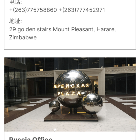
电话:
+(263)775758860 +(263)777452971
地址:
29 golden stairs Mount Pleasant, Harare,
Zimbabwe
Russia Office