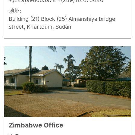
+(249)990065978 +(249)114675440
地址:
Building (21) Block (25) Almanshiya bridge
street, Khartoum, Sudan
Zimbabwe Office