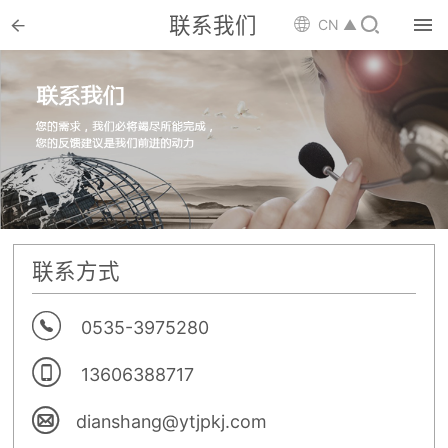

联系我们


CN ▲

首页

选矿设备

配件耗材

解决方案

选矿总包
联系方式

案例中心

0535-3975280

服务体系

13606388717

新闻中心

dianshang@ytjpkj.com