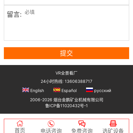
留言:
提交
VR全景看厂
24小时热线: 13606388717
English
Español
русский
2006-2026 烟台金鹏矿业机械有限公司
鲁ICP备11020432号-1




首页
电话咨询
免费咨询
选矿设备