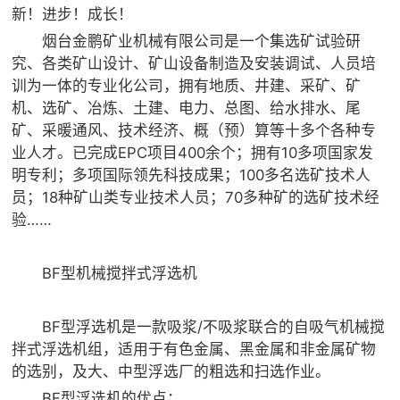

矿山设计院
新！进步！成长！
烟台金鹏矿业机械有限公司是一个集选矿试验研

选矿实验室
究、各类矿山设计、矿山设备制造及安装调试、人员培
训为一体的专业化公司，拥有地质、井建、采矿、矿
机、选矿、冶炼、土建、电力、总图、给水排水、尾

关于金鹏
矿、采暖通风、技术经济、概（预）算等十多个各种专
发展历程
业人才。已完成EPC项目400余个；拥有10多项国家发
企业文化
明专利；多项国际领先科技成果；100多名选矿技术人
专家团队
员；18种矿山类专业技术人员；70多种矿的选矿技术经
验……

联系我们
BF型机械搅拌式浮选机
BF型浮选机是一款吸浆/不吸浆联合的自吸气机械搅
拌式浮选机组，适用于有色金属、黑金属和非金属矿物
的选别，及大、中型浮选厂的粗选和扫选作业。
BF型浮选机的优点：