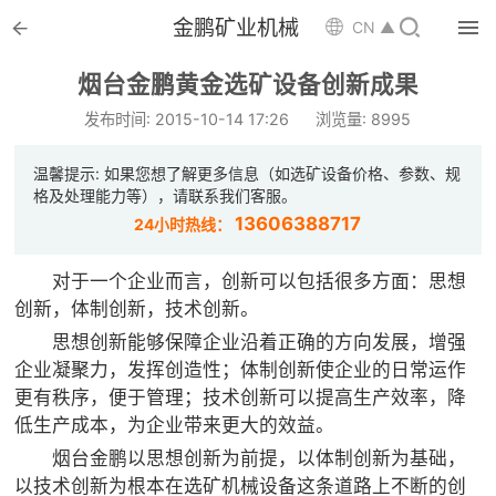


金鹏矿业机械

CN ▲

首页
烟台金鹏黄金选矿设备创新成果

选矿设备
发布时间: 2015-10-14 17:26
浏览量: 8995

配件耗材
温馨提示: 如果您想了解更多信息（如选矿设备价格、参数、规
格及处理能力等），请联系我们客服。

解决方案
13606388717
24小时热线：

选矿总包
对于一个企业而言，创新可以包括很多方面：思想
创新，体制创新，技术创新。

案例中心
思想创新能够保障企业沿着正确的方向发展，增强
企业凝聚力，发挥创造性；体制创新使企业的日常运作

服务体系
更有秩序，便于管理；技术创新可以提高生产效率，降
低生产成本，为企业带来更大的效益。

新闻中心
烟台金鹏以思想创新为前提，以体制创新为基础，
以技术创新为根本在选矿机械设备这条道路上不断的创