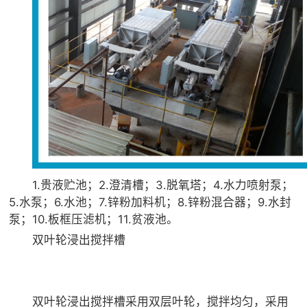
1.贵液贮池；2.澄清槽；3.脱氧塔；4.水力喷射泵；
5.水泵；6.水池；7.锌粉加料机；8.锌粉混合器；9.水封
泵；10.板框压滤机；11.贫液池。
双叶轮浸出搅拌槽
双叶轮浸出搅拌槽采用双层叶轮，搅拌均匀，采用