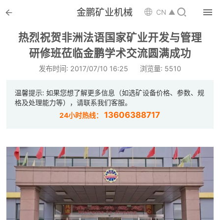


金鹏矿业机械

CN ▲

首页
热烈祝贺非洲法语国家矿业开发与管理

研修班莅临金鹏学术交流圆满成功
选矿设备
发布时间: 2017/07/10 16:25
浏览量: 5510

配件耗材
温馨提示: 如果您想了解更多信息（如选矿设备价格、参数、规

解决方案
格及处理能力等），请联系我们客服。
13606388717
24小时热线：

选矿总包

案例中心

服务体系

新闻中心