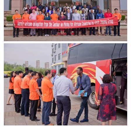

矿山设计院

选矿实验室

关于金鹏
发展历程
企业文化
专家团队

联系我们