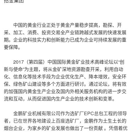
招金集团

矿山设计院

选矿实验室
中国的黄金行业正处于黄金产量稳步提高，勘探、开
采、加工、消费、投资交易全产业链跨越式发展的快速发展

关于金鹏
期。企业的科技实力和创新能力已成为企业可持续发展的重
要保障。
发展历程
企业文化
2017（第四届）中国国际黄金矿业技术高峰论坛以“创
专家团队
新与使命”为主题，将从金矿深地资源勘查开采，利用自动

联系我们
化、信息化等技术手段为企业优化生产、降本增效，安全环
保、绿色矿山建设等多个方面进行研讨。通过论坛，将有效
的加强国内黄金生产企业及国内外相关服务机构的进一步交
流和互动，从而促进国内生产企业的技术创新和变革。
金鹏矿业机械有限公司作为选矿厂EPC总包工程的领导
者，已在世界各地建设上百座选矿厂，
金鹏作为土生土长的
烟台企业，为家乡的矿业发展也做出了一份贡献 。
凭借着优