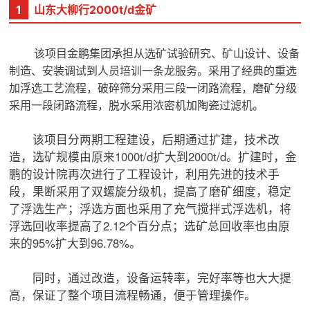
1
山东大柳行2000t/d金矿
该项目金鹏集团承担
从选矿试验研究、矿山设计、设备
制造、安装调试到人员培训
一条龙服务。
采用了经典的重选
加浮选工艺流程，破碎筛分采用三段一闭路流程，磨矿分级
采用一段闭路流程，脱水采用浓密机加陶瓷过滤机。
该项目分两期工程建设，后期通过扩建，技术改
造，选矿规模由原来1000t/d扩大到2000t/d。扩建时，金
鹏的设计院再次进行了工程设计，利用先进的技术手
段，果断采用了双螺旋分级机，提高了磨矿细度，稳定
了浮选生产；浮选方面也采用了充气搅拌式浮选机，将
浮选回收率提高了2.12个百分点；选矿总回收率也由原
来的95%扩大到96.78%。
同时，通过改造，设备运转率，完好率等也大大提
高，保证了整个项目流程畅通，便于管理操作。