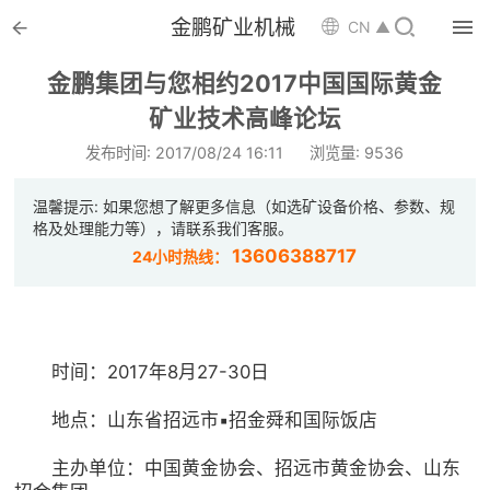


金鹏矿业机械

CN ▲

首页
金鹏集团与您相约2017中国国际黄金

矿业技术高峰论坛
选矿设备
发布时间: 2017/08/24 16:11
浏览量: 9536

配件耗材
温馨提示: 如果您想了解更多信息（如选矿设备价格、参数、规

解决方案
格及处理能力等），请联系我们客服。
13606388717
24小时热线：

选矿总包

案例中心
时间：2017年8月27-30日

服务体系
地点：山东省招远市▪招金舜和国际饭店

新闻中心
主办单位：中国黄金协会、招远市黄金协会、山东