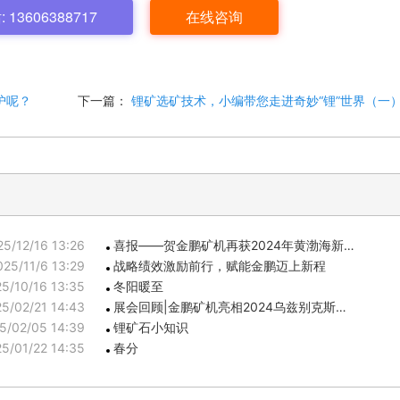
13606388717
在线咨询
护呢？
下一篇：
锂矿选矿技术，小编带您走进奇妙“锂”世界（一
25/12/16 13:26
喜报——贺金鹏矿机再获2024年黄渤海新…
025/11/6 13:29
战略绩效激励前行，赋能金鹏迈上新程
5/10/16 13:35
冬阳暖至
5/02/21 14:43
展会回顾|金鹏矿机亮相2024乌兹别克斯…
5/02/05 14:39
锂矿石小知识
5/01/22 14:35
春分