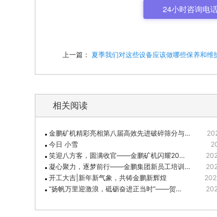
24小时咨询电话: 
上一篇：
夏季我们对这些设备应该做哪些保养和维
相关阅读
金鹏矿机精彩亮相第八届高效先进破碎筛分与…
20
今日 小雪
2
笑迎八方客，圆满收官——金鹏矿机闪耀20…
202
凝心聚力，逐梦前行——金鹏集团新员工培训…
202
开工大吉|新年新气象，共铸金鹏新辉煌
202
“扬帆万里迎激浪，砥砺奋进正当时”——贺…
202