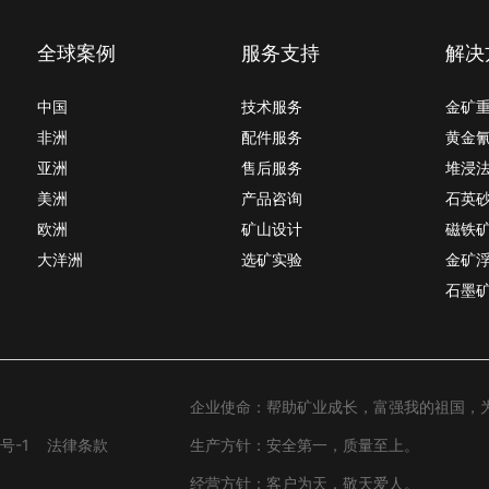
全球案例
服务支持
解决
中国
技术服务
金矿
非洲
配件服务
黄金
亚洲
售后服务
堆浸
美洲
产品咨询
石英
欧洲
矿山设计
磁铁
大洋洲
选矿实验
金矿
石墨
企业使命：帮助矿业成长，富强我的祖国，
号-1
法律条款
生产方针：安全第一，质量至上。
经营方针：客户为天，敬天爱人。