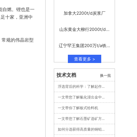
中能自燃。锂也是一
加拿大2200t/d炭浆厂
不足十家，亚洲中
。
山东黄金大柳行2000t/d...
，常规的伟晶岩型
辽宁罕王集团200万t/a铁...
查看更多 >
技术文档
换一批
浮选背后的科学：了解起作...
一文带您了解氰化浸出金中...
一文带你了解板式给料机
一文带您了解石墨矿选矿方...
如何分选获得高质量的铜铅...