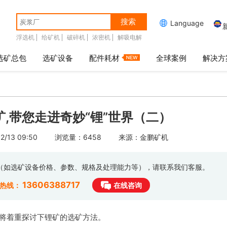
搜索

Language
浮选机
给矿机
破碎机
浓密机
解吸电解
选矿总包
选矿设备
配件耗材
全球案例
解决方
矿,带您走进奇妙“锂”世界（二）
/13 09:50
浏览量：6458
来源：金鹏矿机
息（如选矿设备价格、参数、规格及处理能力等），请联系我们客服。
13606388717
时热线：
在线咨询
将着重探讨下锂矿的选矿方法。