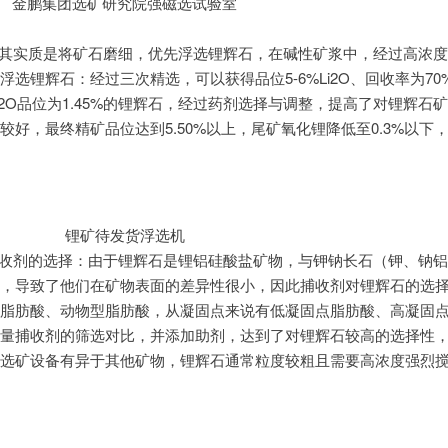
金鹏集团选矿研究院强磁选试验室
其实质是将矿石磨细，优先浮选锂辉石，在碱性矿浆中，经过高浓度
锂辉石：经过三次精选，可以获得品位5-6%Li2O、回收率为70
i2O品位为1.45%的锂辉石，经过药剂选择与调整，提高了对锂辉石
好，最终精矿品位达到5.50%以上，尾矿氧化锂降低至0.3%以下
锂矿待发货浮选机
收剂的选择：由于锂辉石是锂铝硅酸盐矿物，与钾钠长石（钾、钠铝
，导致了他们在矿物表面的差异性很小，因此捕收剂对锂辉石的选
脂肪酸、动物型脂肪酸，从凝固点来说有低凝固点脂肪酸、高凝固
量捕收剂的筛选对比，并添加助剂，达到了对锂辉石较高的选择性
选矿设备有异于其他矿物，锂辉石通常粒度较粗且需要高浓度强烈