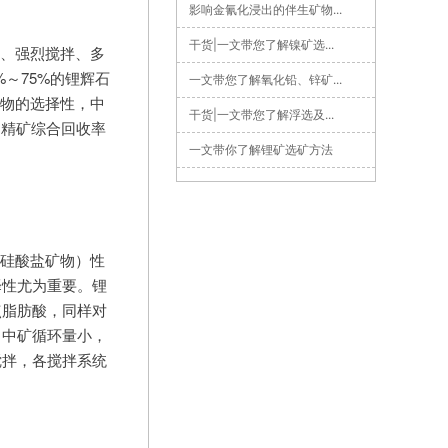
影响金氰化浸出的伴生矿物...
干货|一文带您了解镍矿选...
、强烈搅拌、多
%～75%的锂辉石
一文带您了解氧化铅、锌矿...
矿物的选择性，中
干货|一文带您了解浮选及...
，精矿综合回收率
一文带你了解锂矿选矿方法
硅酸盐矿物）性
择性尤为重要。锂
点脂肪酸，同样对
，中矿循环量小，
搅拌，各搅拌系统