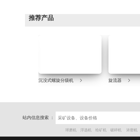
推荐产品



机
沉没式螺旋分级机
旋流器
站内信息搜索 ：
球磨机
浮选机
给矿机
破碎机
浓密机