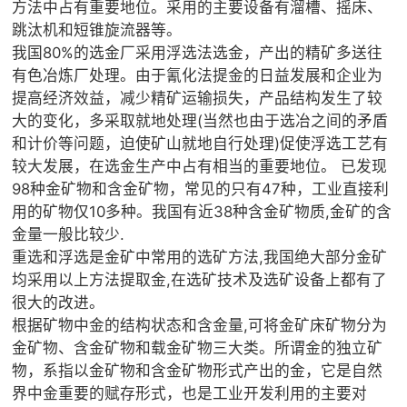
方法中占有重要地位。采用的主要设备有溜槽、摇床、
跳汰机和短锥旋流器等。
我国80%的选金厂采用浮选法选金，产出的精矿多送往
有色冶炼厂处理。由于氰化法提金的日益发展和企业为
提高经济效益，减少精矿运输损失，产品结构发生了较
大的变化，多采取就地处理(当然也由于选冶之间的矛盾
和计价等问题，迫使矿山就地自行处理)促使浮选工艺有
较大发展，在选金生产中占有相当的重要地位。 已发现
98种金矿物和含金矿物，常见的只有47种，工业直接利
用的矿物仅10多种。我国有近38种含金矿物质,金矿的含
金量一般比较少.
重选和浮选是金矿中常用的选矿方法,我国绝大部分金矿
均采用以上方法提取金,在选矿技术及选矿设备上都有了
很大的改进。
根据矿物中金的结构状态和含金量,可将金矿床矿物分为
金矿物、含金矿物和载金矿物三大类。所谓金的独立矿
物，系指以金矿物和含金矿物形式产出的金，它是自然
界中金重要的赋存形式，也是工业开发利用的主要对