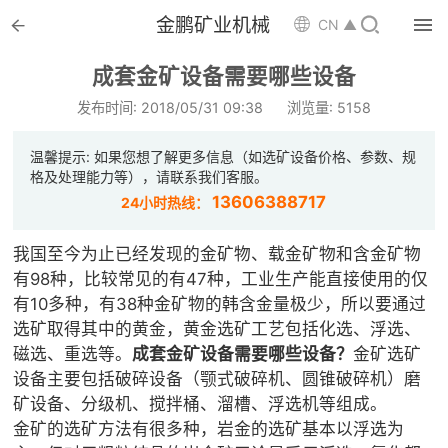


金鹏矿业机械

CN ▲

首页
成套金矿设备需要哪些设备

选矿设备
发布时间: 2018/05/31 09:38
浏览量: 5158

配件耗材
温馨提示: 如果您想了解更多信息（如选矿设备价格、参数、规
格及处理能力等），请联系我们客服。

解决方案
13606388717
24小时热线：

选矿总包
我国至今为止已经发现的金矿物、载金矿物和含金矿物
有98种，比较常见的有47种，工业生产能直接使用的仅

案例中心
有10多种，有38种金矿物的韩含金量极少，所以要通过
选矿取得其中的黄金，黄金选矿工艺包括化选、浮选、

服务体系
磁选、重选等。
成套金矿设备需要哪些设备？
金矿选矿
设备主要包括破碎设备（颚式破碎机、圆锥破碎机）磨

新闻中心
矿设备、分级机、搅拌桶、溜槽、浮选机等组成。
金矿的选矿方法有很多种，岩金的选矿基本以浮选为