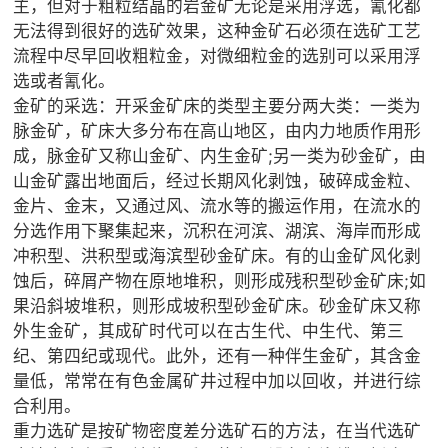
主，但对于粗粒结晶的岩金矿无论是采用浮选，氰化都

矿山设计院
无法得到很好的选矿效果，这种金矿石必须在选矿工艺
流程中尽早回收粗粒金，对微细粒金的选别可以采用浮

选矿实验室
选或者氰化。
金矿的采选：开采金矿床的类型主要分两大类：一类为

关于金鹏
脉金矿，矿床大多分布在高山地区，由内力地质作用形
成，脉金矿又称山金矿、内生金矿;另一类为砂金矿，由
发展历程
山金矿露出地面后，经过长期风化剥蚀，破碎成金粒、
企业文化
金片、金末，又通过风、流水等的搬运作用，在流水的
专家团队
分选作用下聚集起来，沉积在河滨、湖滨、海岸而形成

联系我们
冲积型、洪积型或海滨型砂金矿床。有的山金矿风化剥
蚀后，碎屑产物在原地堆积，则形成残积型砂金矿床;如
果沿斜坡堆积，则形成坡积型砂金矿床。砂金矿床又称
外生金矿，其成矿时代可以在古生代、中生代、第三
纪、第四纪或现代。此外，还有一种伴生金矿，其含金
量低，常常在有色金属矿井过程中加以回收，并进行综
合利用。
重力选矿是按矿物密度差分选矿石的方法，在当代选矿