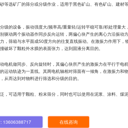
砂等选矿厂的筛分或分级作业，适用于黑色矿山、有色矿山、建材
分级的设备，振动强度大/频率高/重量轻/运转平稳可靠/积处理量大
别驱动两个振动器作同步反向运转，两偏心块产生的离心力沿振动
力，筛箱与水平面成50度方向的往复直线振动。在激振力作用下，
撞破坏了颗粒外水膜的表面张力，达到固液分离目的。
动电机做同步、反向旋转时，其偏心块所产生的激振力在平行于电
的运动轨迹为一直线。其两电机轴相对筛面有一倾角，在激振力和
，从而达到对物料进行筛选和分级的目的。
泛，可适用于颗粒、粉末筛分，同时也可以使用在泥浆、涂料、煤
13606388717
在线咨询