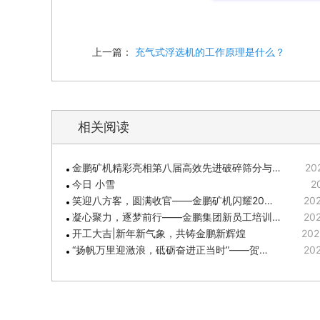
上一篇：
充气式浮选机的工作原理是什么？
相关阅读
金鹏矿机精彩亮相第八届高效先进破碎筛分与…
20
今日 小雪
2
笑迎八方客，圆满收官——金鹏矿机闪耀20…
202
凝心聚力，逐梦前行——金鹏集团新员工培训…
202
开工大吉|新年新气象，共铸金鹏新辉煌
202
“扬帆万里迎激浪，砥砺奋进正当时”——贺…
202