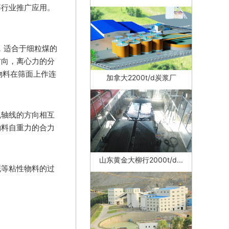
等行业推广应用。
，适合于细粒煤的
方向，离心力的分
物料在筛面上作连
加拿大2200t/d炭浆厂
机轴线的方向相互
物料自重力的合力
山东黄金大柳行2000t/d...
泥等粘性物料的过