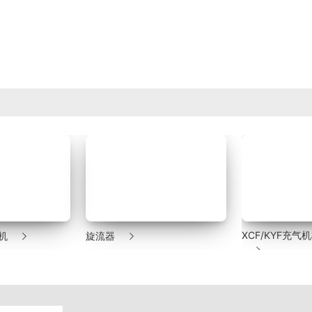


XCF/KYF充
机
旋流器
