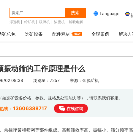
搜索

Language
浮选机
给矿机
破碎机
浓密机
解吸电解
选矿总包
选矿设备
配件耗材
全球案例
解决方
频振动筛的工作原理是什么
/02 09:38
浏览量：7257
来源：金鹏矿机
息（如选矿设备价格、参数、规格及处理能力等），请联系我们客服。
13606388717
时热线：
在线咨询
、悬挂弹簧和筛网等部件组成。高频筛效率高、振幅小、筛分频率高