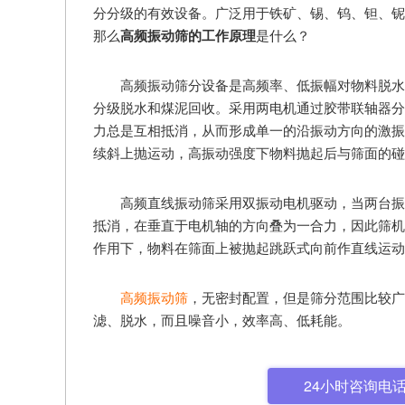
分分级的有效设备。广泛用于铁矿、锡、钨、钽、铌
那么
高频振动筛的工作原理
是什么？
高频振动筛分设备是高频率、低振幅对物料脱水
分级脱水和煤泥回收。采用两电机通过胶带联轴器分
力总是互相抵消，从而形成单一的沿振动方向的激振
续斜上抛运动，高振动强度下物料抛起后与筛面的碰
高频直线振动筛采用双振动电机驱动，当两台振
抵消，在垂直于电机轴的方向叠为一合力，因此筛机
作用下，物料在筛面上被抛起跳跃式向前作直线运动
高频振动筛
，无密封配置，但是筛分范围比较广
滤、脱水，而且噪音小，效率高、低耗能。
24小时咨询电话: 