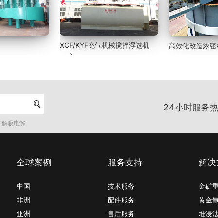
XCF/KYF充气机械搅拌浮选机
高效化改造浓密


24小时服务热
解吸电解
全球案例
服务支持
解决
中国
技术服务
金矿
非洲
配件服务
黄金
亚洲
售后服务
堆浸