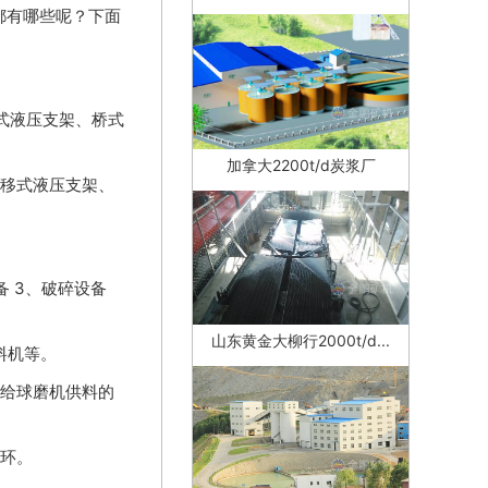
都有哪些呢？下面
移式液压支架、桥式
加拿大2200t/d炭浆厂
移式液压支架、
 3、破碎设备
山东黄金大柳行2000t/d...
料机等。
给球磨机供料的
环。