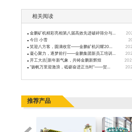
相关阅读
金鹏矿机精彩亮相第八届高效先进破碎筛分与…
20
今日 小雪
2
笑迎八方客，圆满收官——金鹏矿机闪耀20…
202
凝心聚力，逐梦前行——金鹏集团新员工培训…
202
开工大吉|新年新气象，共铸金鹏新辉煌
202
“扬帆万里迎激浪，砥砺奋进正当时”——贺…
202
推荐产品