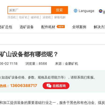
搜索

Language
浮选机
给矿机
破碎机
浓密机
解吸电解
选矿总包
选矿设备
配件耗材
全球案例
解决方
矿山设备都有哪些呢？
-02 11:18
浏览量：8566
来源：金鹏矿机
息（如选矿设备价格、参数、规格及处理能力等），请联系我们客服。
13606388717
时热线：
在线咨询
和加工提供装备的重要基础行业之一，服务于黑色和有色冶金、煤炭