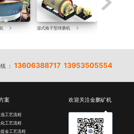


机
湿式格子型球磨机
沉没式螺旋分级
13606388717
13953505554
线 ：
方案
欢迎关注金鹏矿机
重选工艺流程
氰化工艺流程
法提金工艺流程