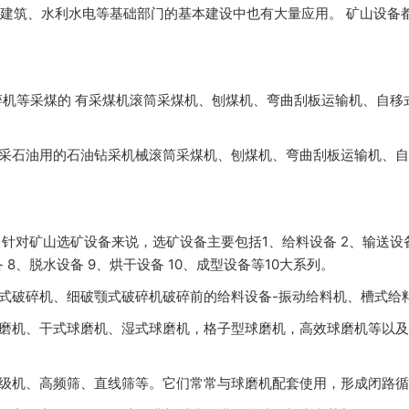
建筑、水利水电等基础部门的基本建设中也有大量应用。 矿山设备
破碎机等采煤的 有采煤机滚筒采煤机、刨煤机、弯曲刮板运输机、自
采石油用的石油钻采机械滚筒采煤机、刨煤机、弯曲刮板运输机、自
针对矿山选矿设备来说，选矿设备主要包括1、给料设备 2、输送设备
 8、脱水设备 9、烘干设备 10、成型设备等10大系列。
式破碎机、细破颚式破碎机破碎前的给料设备-振动给料机、槽式给
磨机、干式球磨机、湿式球磨机，格子型球磨机，高效球磨机等以及
级机、高频筛、直线筛等。它们常常与球磨机配套使用，形成闭路循