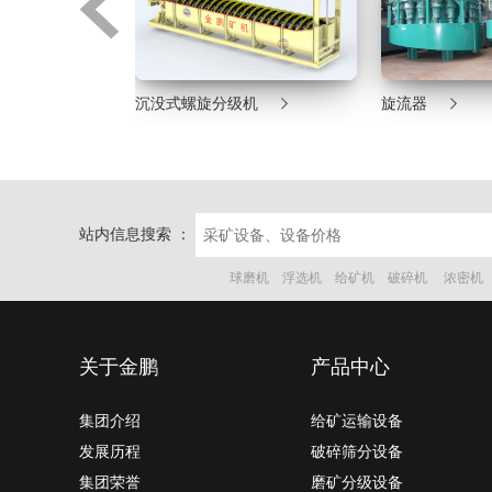



机
沉没式螺旋分级机
旋流器
站内信息搜索 ：
球磨机
浮选机
给矿机
破碎机
浓密机
关于金鹏
产品中心
集团介绍
给矿运输设备
发展历程
破碎筛分设备
集团荣誉
磨矿分级设备