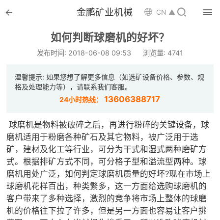


金鹏矿业机械

CN ▲

首页
如何判断球磨机的好坏？

选矿设备
发布时间: 2018-06-08 09:53
浏览量: 4741

配件耗材
温馨提示: 如果您想了解更多信息（如选矿设备价格、参数、规
格及处理能力等），请联系我们客服。

解决方案
13606388717
24小时热线：

选矿总包
球磨机是物料被破碎之后，再进行粉碎的关键设备，球
磨机适用于粉磨各种矿石及其它物料，被广泛用于选

案例中心
矿，建材及化工等行业，可分为干式和湿式两种磨矿方
式。根据排矿方式不同，可分格子型和溢流型两种。球

服务体系
磨机用处广泛，如何判定球磨机质量的好坏?现在市场上
球磨机花样百出，种类繁多，这一方面给选购球磨机的

新闻中心
客户带来了多种选择，激烈的竞争将市场上整体的球磨
机的价格往下拉了许多，但是另一方面也容易让客户挑