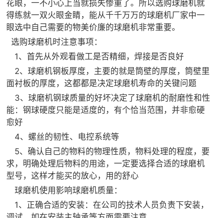
花眼，一不小心上当就损失惨重了。所以选购球磨机就

矿山设计院
得练就一双火眼金睛，能从千千万万的球磨机厂家中一
眼选中自己需要的物美价廉的球磨机非常重要。

选矿实验室
选购球磨机时注意事项：
1、首先从外观看做工是否精细，焊接是否良好

关于金鹏
2、球磨机钢板厚度，主要的就是筒壁的厚度，筒壁里
发展历程
面衬板的厚度，这都都是决定球磨机寿命的关键问题
企业文化
3、球磨机钢球质量的好坏决定了球磨机的耐磨性和性
专家团队
能：钢球硬度只能是适度的，有个恰当范围，并非愈硬
愈好

联系我们
4、螺丝的韧性、电控系统等
5、确认自己的物料的物理性质，物料处理的程度，要
求，明确处理后物料的用途，一定要选择合适的球磨机
型号，这样才能买的放心，用的舒心
球磨机使用影响球磨机质量：
1、正确合适的安装：在公司的技术人员负责下安装，
调试，如在安装主轴承等方面需要注意