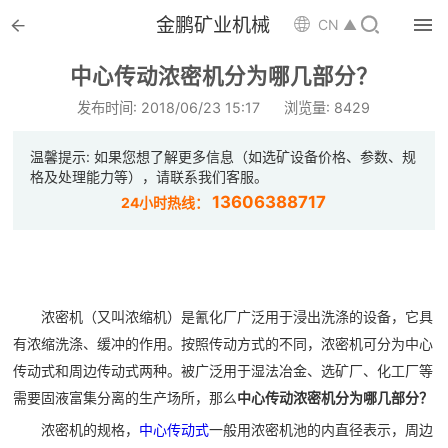


金鹏矿业机械

CN ▲

首页
中心传动浓密机分为哪几部分？

选矿设备
发布时间: 2018/06/23 15:17
浏览量: 8429

配件耗材
温馨提示: 如果您想了解更多信息（如选矿设备价格、参数、规
格及处理能力等），请联系我们客服。

解决方案
13606388717
24小时热线：

选矿总包

案例中心
浓密机（又叫浓缩机）是氰化厂广泛用于浸出洗涤的设备，它具

服务体系
有浓缩洗涤、缓冲的作用。按照传动方式的不同，浓密机可分为中心
传动式和周边传动式两种。被广泛用于湿法冶金、选矿厂、化工厂等

新闻中心
需要固液富集分离的生产场所，那么
中心传动浓密机分为哪几部分？
浓密机的规格，
中心传动式
一般用浓密机池的内直径表示，周边