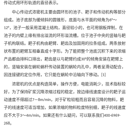

矿山设计院
传动式用环形轨道的直径表示。
中心传动式浓密机主要由圆环形的池子、耙子和传动机构等部分

选矿实验室
组成。池子底部为缓倾斜的圆锥形，底面与水平面的倾角为
～
6°
，池子一般采用混凝土结构，直径较小的，也可用钢板焊制，在
12°

关于金鹏
池子的内壁上缘有排出溢流的环形溢流槽。位于池子中央的竖轴与耙
子机构联结。耙子机构由耙臂、耙齿及加固用的拉条组成。两条放射
发展历程
状布置的耙臂互相垂直成十字形。为了能把整个池底沉积下来的浓缩
企业文化
产品都由排料口排出，耙齿是以与耙臂约成
的倾角安装在耙臂上
30°
专家团队
的，竖轴安装在蜗轮蜗杆传动装置的蜗轮内孔中，两者呈滑动配合，

联系我们
因连接键的定位作用，它只能在蜗轮中沿轴向下移动。
[1]
浓密机的优点是构造简单，操作方便，电能消耗少，技术指标较
好，为了保持矿浆沉降浓缩过程的稳定，按边缘线速度设计的耙子运
动速度不得超过
，对于矿粒较粗而且容易沉降的物料，耙
7—8m/min
子的线速度可适当增加，如果浓缩的物料粒度特别细，耙子的线速度
应不大于
～
。如果还有什么疑问，可以联系我们
3
4m/min
400-6969-
。
268