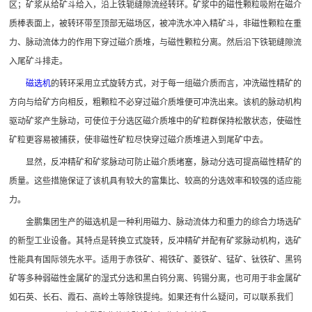

矿山设计院
区；矿浆从给矿斗给入，沿上铁轭缝隙流经转环。矿浆中的磁性颗粒吸附在磁介
质棒表面上，被转环带至顶部无磁场区，被冲洗水冲入精矿斗，非磁性颗粒在重

选矿实验室
力、脉动流体力的作用下穿过磁介质堆，与磁性颗粒分离。然后沿下铁轭缝隙流
入尾矿斗排走。

关于金鹏
磁选机
的转环采用立式旋转方式，对于每一组磁介质而言，冲洗磁性精矿的
方向与给矿方向相反，粗颗粒不必穿过磁介质堆便可冲洗出来。该机的脉动机构
发展历程
驱动矿浆产生脉动，可使位于分选区磁介质堆中的矿粒群保持松散状态，使磁性
企业文化
矿粒更容易被捕获，使非磁性矿粒尽快穿过磁介质堆进入到尾矿中去。
专家团队
显然，反冲精矿和矿浆脉动可防止磁介质堵塞，脉动分选可提高磁性精矿的

联系我们
质量。这些措施保证了该机具有较大的富集比、较高的分选效率和较强的适应能
力。
金鹏集团生产的磁选机是一种利用磁力、脉动流体力和重力的综合力场选矿
的新型工业设备。其特点是转换立式旋转，反冲精矿并配有矿浆脉动机构，选矿
性能具有国际领先水平。适用于赤铁矿、褐铁矿、菱铁矿、锰矿、钛铁矿、黑钨
矿等多种弱磁性金属矿的湿式分选和黑白钨分离、钨锡分离，也可用于非金属矿
如石英、长石、霞石、高岭土等除铁提纯。如果还有什么疑问，可以联系我们