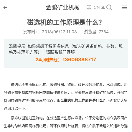


金鹏矿业机械

CN ▲

首页
磁选机的工作原理是什么？

选矿设备
发布时间: 2018/06/27 11:08
浏览量: 7784

配件耗材
温馨提示: 如果您想了解更多信息（如选矿设备价格、参数、规
格及处理能力等），请联系我们客服。

解决方案
13606388717
24小时热线：

选矿总包
磁选机主要由脉动机构、激磁线圈、铁轭、转环和各种矿斗、水斗组成。用

案例中心
导磁不锈钢制成的钢板网或圆棒作磁介质，可显著提高磁性精矿的品位，并保持

服务体系
对细粒磁性矿物回收率高的优点，那么
磁选机的工作原理是什么？
下面就给大家
详细介绍一下。

新闻中心
激磁线圈通过直流电，在分选区产生感应磁场，位于分选区的磁介质表面产
生非均匀磁场即高梯度磁场；转环作顺时针旋转，将磁介质不断送入和运出分选