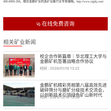
400-6969-268。烟台金鹏矿业的选矿设备行业专家编辑。http://www.ytjpkj.com/
在线免费咨询

相关矿业新闻
校企合作新篇章｜华北理工大学与
金鹏矿机签署战略合作协议
时间 :
2026/01/16 13:22
金鹏矿机精彩亮相第八届高效先进
破碎筛分与磨矿分级技术交流会，
以创新技术引领绿色矿山新时代
时间 :
2025/12/16 13:26