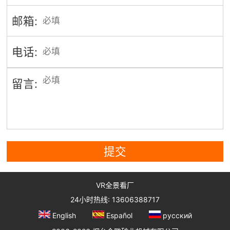
邮箱:
电话:
留言:
提交
VR全景看厂
24小时热线: 13606388717
English
Español
русский