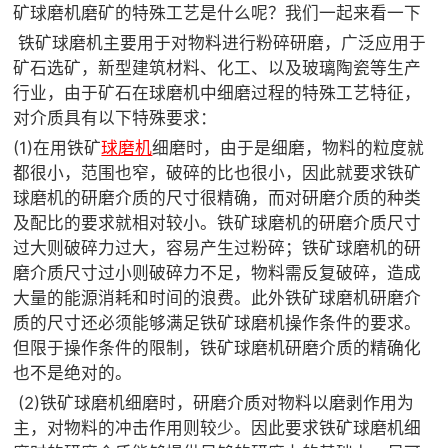

矿山设计院
矿球磨机磨矿的特殊工艺是什么呢？我们一起来看一下
铁矿球磨机主要用于对物料进行粉碎研磨，广泛应用于

选矿实验室
矿石选矿，新型建筑材料、化工、以及玻璃陶瓷等生产
行业，由于矿石在球磨机中细磨过程的特殊工艺特征，
对介质具有以下特殊要求：

关于金鹏
(1)在用铁矿
球磨机
细磨时，由于是细磨，物料的粒度就
发展历程
都很小，范围也窄，破碎的比也很小，因此就要求铁矿
企业文化
球磨机的研磨介质的尺寸很精确，而对研磨介质的种类
专家团队
及配比的要求就相对较小。铁矿球磨机的研磨介质尺寸
过大则破碎力过大，容易产生过粉碎；铁矿球磨机的研

联系我们
磨介质尺寸过小则破碎力不足，物料需反复破碎，造成
大量的能源消耗和时间的浪费。此外铁矿球磨机研磨介
质的尺寸还必须能够满足铁矿球磨机操作条件的要求。
但限于操作条件的限制，铁矿球磨机研磨介质的精确化
也不是绝对的。
(2)铁矿球磨机细磨时，研磨介质对物料以磨剥作用为
主，对物料的冲击作用则较少。因此要求铁矿球磨机细