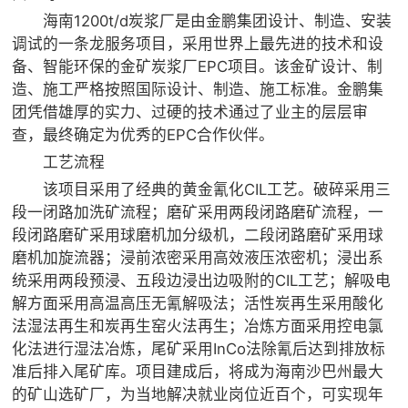

矿山设计院
海南1200t/d炭浆厂是由金鹏集团设计、制造、安装
调试的一条龙服务项目，采用世界上最先进的技术和设

选矿实验室
备、智能环保的金矿炭浆厂EPC项目。该金矿设计、制
造、施工严格按照国际设计、制造、施工标准。金鹏集

关于金鹏
团凭借雄厚的实力、过硬的技术通过了业主的层层审
查，最终确定为优秀的EPC合作伙伴。
发展历程
工艺流程
企业文化
该项目采用了经典的黄金氰化CIL工艺。破碎采用三
专家团队
段一闭路加洗矿流程；磨矿采用两段闭路磨矿流程，一

联系我们
段闭路磨矿采用球磨机加分级机，二段闭路磨矿采用球
磨机加旋流器；浸前浓密采用高效液压浓密机；浸出系
统采用两段预浸、五段边浸出边吸附的CIL工艺；解吸电
解方面采用高温高压无氰解吸法；活性炭再生采用酸化
法湿法再生和炭再生窑火法再生；冶炼方面采用控电氯
化法进行湿法冶炼，尾矿采用InCo法除氰后达到排放标
准后排入尾矿库。项目建成后，将成为海南沙巴州最大
的矿山选矿厂，为当地解决就业岗位近百个，可实现年