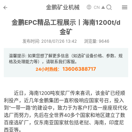


金鹏矿业机械

CN ▲

首页
金鹏EPC精品工程展示丨海南1200t/d

金矿
选矿设备
发布时间: 2018/07/26 13:42
浏览量: 9646

配件耗材
温馨提示: 如果您想了解更多信息（如选矿设备价格、参数、规

解决方案
格及处理能力等），请联系我们客服。
13606388717
24小时热线：

选矿总包

案例中心
近日，海南1200吨炭浆厂传来喜讯，该金矿已经顺
利投产，近几年金鹏集团一直积极响应国家号召，投入

服务体系
到“一带一路”的建设中，致力于为客户打造一座座现代化
选厂而努力，先后在全世界40多个国家和地区建立了数

新闻中心
百座选矿厂，仅东南亚国家就包括老挝、海南，印度尼
西亚等。