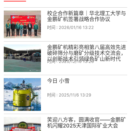
校企合作新篇章｜华北理工大学与
金鹏矿机签署战略合作协议
时间 :
2026/01/16 13:22
金鹏矿机精彩亮相第八届高效先进
破碎筛分与磨矿分级技术交流会，
以创新技术引领绿色矿山新时代
时间 :
2025/12/16 13:26
今日 小雪
时间 :
2025/11/6 13:29
笑迎八方客，圆满收官——金鹏矿
机闪耀2025天津国际矿业大会