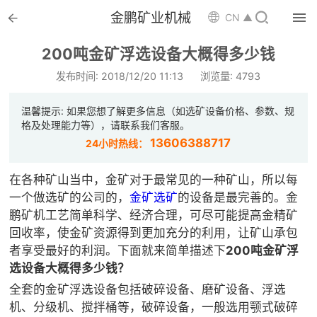


金鹏矿业机械

CN ▲

首页
200吨金矿浮选设备大概得多少钱

选矿设备
发布时间: 2018/12/20 11:13
浏览量: 4793

配件耗材
温馨提示: 如果您想了解更多信息（如选矿设备价格、参数、规
格及处理能力等），请联系我们客服。

解决方案
13606388717
24小时热线：

选矿总包
在各种矿山当中，金矿对于最常见的一种矿山，所以每
一个做选矿的公司的，
金矿选矿
的设备是最完善的。金

案例中心
鹏矿机工艺简单科学、经济合理，可尽可能提高金精矿
回收率，使金矿资源得到更加充分的利用，让矿山承包

服务体系
者享受最好的利润。下面就来简单描述下
200吨金矿浮
选设备大概得多少钱？

新闻中心
全套的金矿浮选设备包括破碎设备、磨矿设备、浮选
机、分级机、搅拌桶等，破碎设备，一般选用颚式破碎