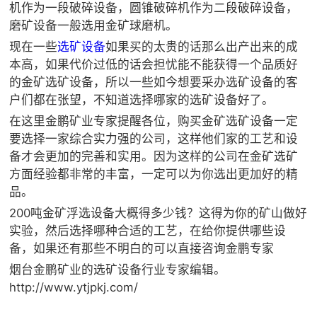

矿山设计院
机作为一段破碎设备，圆锥破碎机作为二段破碎设备，
磨矿设备一般选用金矿球磨机。

选矿实验室
现在一些
选矿设备
如果买的太贵的话那么出产出来的成
本高，如果代价过低的话会担忧能不能获得一个品质好
的金矿选矿设备，所以一些如今想要采办选矿设备的客

关于金鹏
户们都在张望，不知道选择哪家的选矿设备好了。
发展历程
在这里金鹏矿业专家提醒各位，购买金矿选矿设备一定
企业文化
要选择一家综合实力强的公司，这样他们家的工艺和设
专家团队
备才会更加的完善和实用。因为这样的公司在金矿选矿
方面经验都非常的丰富，一定可以为你选出更加好的精

联系我们
品。
200吨金矿浮选设备大概得多少钱？这得为你的矿山做好
实验，然后选择哪种合适的工艺，在给你提供哪些设
备，如果还有那些不明白的可以直接咨询金鹏专家
烟台金鹏矿业的选矿设备行业专家编辑。
http://www.ytjpkj.com/