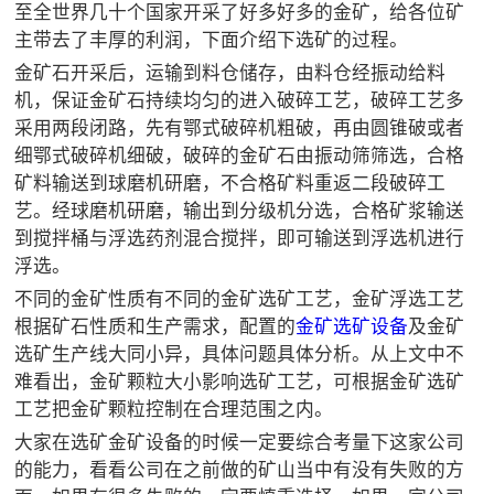

矿山设计院
至全世界几十个国家开采了好多好多的金矿，给各位矿
主带去了丰厚的利润，下面介绍下选矿的过程。

选矿实验室
金矿石开采后，运输到料仓储存，由料仓经振动给料
机，保证金矿石持续均匀的进入破碎工艺，破碎工艺多
采用两段闭路，先有鄂式破碎机粗破，再由圆锥破或者

关于金鹏
细鄂式破碎机细破，破碎的金矿石由振动筛筛选，合格
发展历程
矿料输送到球磨机研磨，不合格矿料重返二段破碎工
企业文化
艺。经球磨机研磨，输出到分级机分选，合格矿浆输送
专家团队
到搅拌桶与浮选药剂混合搅拌，即可输送到浮选机进行
浮选。

联系我们
不同的金矿性质有不同的金矿选矿工艺，金矿浮选工艺
根据矿石性质和生产需求，配置的
金矿选矿设备
及金矿
选矿生产线大同小异，具体问题具体分析。从上文中不
难看出，金矿颗粒大小影响选矿工艺，可根据金矿选矿
工艺把金矿颗粒控制在合理范围之内。
大家在选矿金矿设备的时候一定要综合考量下这家公司
的能力，看看公司在之前做的矿山当中有没有失败的方