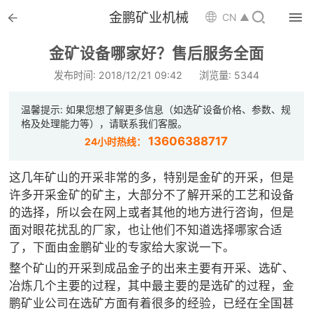


金鹏矿业机械

CN ▲

首页
金矿设备哪家好？售后服务全面

选矿设备
发布时间: 2018/12/21 09:42
浏览量: 5344

配件耗材
温馨提示: 如果您想了解更多信息（如选矿设备价格、参数、规
格及处理能力等），请联系我们客服。

解决方案
13606388717
24小时热线：

选矿总包
这几年矿山的开采非常的多，特别是金矿的开采，但是
许多开采金矿的矿主，大部分不了解开采的工艺和设备

案例中心
的选择，所以会在网上或者其他的地方进行咨询，但是
面对眼花扰乱的厂家，也让他们不知道选择哪家合适

服务体系
了，下面由金鹏矿业的专家给大家说一下。
整个矿山的开采到成品金子的出来主要有开采、选矿、

新闻中心
冶炼几个主要的过程，其中最主要的是选矿的过程，金
鹏矿业公司在选矿方面有着很多的经验，已经在全国甚