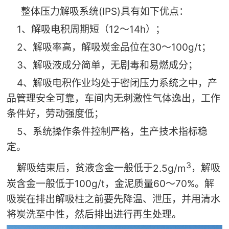
(IPS)
整体压力解吸系统
具有如下优点：
1、
12
14h
解吸电积周期短（
～
）；
2、
30
100g/t
解吸率高，解吸炭金品位在
～
；
3、
解吸液成分简单，无剧毒和易燃成分；
4、
解吸电积作业均处于密闭压力系统之中，产
品管理安全可靠，车间内无刺激性气体逸出，工作
条件好，劳动强度低；
5、
系统操作条件控制严格，生产技术指标稳
定。
3
2.5g/m
解吸结束后，贫液含金一般低于
，解吸
100g/t
60
70%
炭含金一般低于
，金泥质量
～
。解
吸炭在排出解吸柱之前要先降温、泄压，并用清水
将炭洗至中性，然后排出进行再生处理。