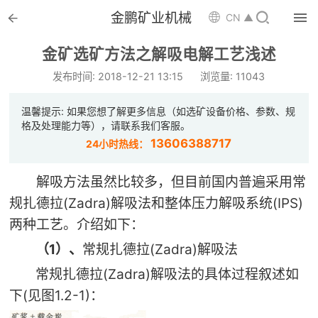


金鹏矿业机械

CN ▲

首页
金矿选矿方法之解吸电解工艺浅述

选矿设备
发布时间: 2018-12-21 13:15
浏览量: 11043

配件耗材
温馨提示: 如果您想了解更多信息（如选矿设备价格、参数、规
格及处理能力等），请联系我们客服。

解决方案
13606388717
24小时热线：

选矿总包
解吸方法虽然比较多，但目前国内普遍采用常
(Zadra)
(IPS)
规扎德拉
解吸法和整体压力解吸系统

案例中心
两种工艺。介绍如下：

服务体系
1
(Zadra)
（
）、
常规扎德拉
解吸法
(Zadra)
常规扎德拉
解吸法的具体过程叙述如

新闻中心
(
1.2-1)
下
见图
：