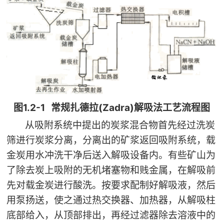

矿山设计院

选矿实验室

关于金鹏
发展历程
企业文化
1.2-1
(Zadra)
专家团队
图
常规扎德拉
解吸法工艺流程图
从吸附系统中提出的炭浆混合物首先经过洗炭

联系我们
筛进行炭浆分离，分离出的矿浆返回吸附系统，载
金炭用水冲洗干净后送入解吸设备内。有些矿山为
了除去炭上吸附的无机堵塞物和贱金属，在解吸前
先对载金炭进行酸洗。按要求配制好解吸液，然后
用泵扬送，使之通过热交换器、加热器，从解吸柱
底部给入，从顶部排出，再经过滤器除去溶液中的