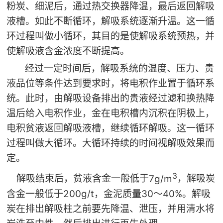
粉炭、细泥后，通过热交换器降温，最后返回解吸
液槽。如此不断循环，解吸系统逐渐升温。这一循
环过程叫做小循环，其目的是使解吸系统预热，并
使解吸液含金浓度不断提高。
经过一定时间后，解吸系统的温度、压力、贵
液品位等条件达到要求时，将电积作业置于循环系
统。此时，由解吸设备排出的贵液经过滤和换热降
温后给入电积作业，金在电积槽内沉积在阴极上，
电积贫液返回解吸液槽，继续循环解吸。这一循环
过程叫做大循环。大循环持续的时间视解吸效果而
定。
3
7g/m
解吸结束后，贫液含金一般低于
，解吸炭
200g/t
30
40%
含金一般低于
，金泥质量
～
。解吸
炭在排出解吸柱之前要先降温、泄压，并用清水将