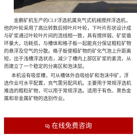
金鹏矿机生产的CLF浮选机属充气式机械搅拌浮选机，
他的叶轮采用了高比转数后倾叶片叶轮，下叶片形状设计成
与矿浆通过叶轮叶片间的流线相一致，具有搅拌弱，矿浆循
环量大，功耗低，与槽体和格子板一起能充分保证粗粒矿物
的悬浮及空气的分散。格子板使粗矿物的矿化气泡上升距离
短，出于浅槽浮选状态，减少了槽内上部区矿浆的紊流，从
而建立了一个稳定的分离区和泡沫层。
本机设有吸浆槽，可从槽体外自吸给矿和泡沫中矿，浮
选作业可水平配置，充气需另配风机。主要用于常规浮选机
难选的粗粒矿物，可以用于常规浮选。适用于有色、黑色金
属和非金属矿物的选别作业。
在线免费咨询
