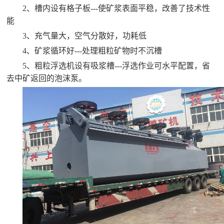

矿山设计院
2
、槽内设有格子板---使矿浆表面平稳，改善了技术性
能

选矿实验室
3
、充气量大，空气分散好，功耗低
4
、矿浆循环好---处理粗粒矿物时不沉槽

关于金鹏
5
、粗粒浮选机设有吸浆槽---浮选作业可水平配置，省
去中矿返回的泡沫泵。
发展历程
企业文化
专家团队

联系我们