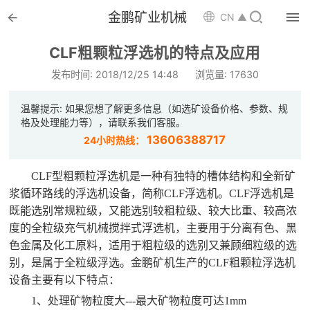


金鹏矿业机械

CN ▲

首页
CLF粗颗粒浮选机的特点及应用

选矿设备
发布时间: 2018/12/25 14:48
浏览量: 17630

配件耗材
温馨提示: 如果您想了解更多信息（如选矿设备价格、参数、规
格及处理能力等），请联系我们客服。

解决方案
13606388717
24小时热线：

选矿总包
CLF型粗颗粒浮选机
是一种有独特的槽体结构和全新矿
浆循环路线的浮选机设备，简称
CLF浮选机
。CLF浮选机是

案例中心
既能选别常规粒级，又能选别较粗粒级、较大比重、较高浓
度的全粒级充气机械搅拌式浮选机，主要用于分离有色、黑

服务体系
色金属及化工原料，适用于粗粒级的选别又兼顾细粒级的选
别，是属于全粒级浮选。金鹏矿机生产的
CLF粗颗粒浮选机

新闻中心
设备主要有以下特点：
1
、处理矿物粒度大---最大矿物粒度可达1mm