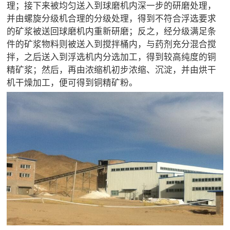

矿山设计院
理；接下来被均匀送入到球磨机内深一步的研磨处理，
并由螺旋分级机合理的分级处理，得到不符合浮选要求

选矿实验室
的矿浆被送回球磨机内重新研磨；反之，经分级满足条
件的矿浆物料则被送入到搅拌桶内，与药剂充分混合搅
拌，之后送入到浮选机内分选加工，得到较高纯度的铜

关于金鹏
精矿浆；然后，再由浓缩机初步浓缩、沉淀，并由烘干
发展历程
机干燥加工，便可得到铜精矿粉。
企业文化
专家团队

联系我们