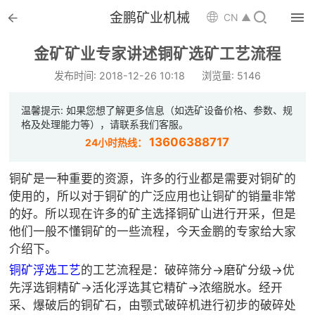


金鹏矿业机械

CN ▲

首页
金矿矿业专家讲述铜矿选矿工艺流程

选矿设备
发布时间: 2018-12-26 10:18
浏览量: 5146

配件耗材
温馨提示: 如果您想了解更多信息（如选矿设备价格、参数、规
格及处理能力等），请联系我们客服。

解决方案
13606388717
24小时热线：

选矿总包
铜矿是一种重要的资源，许多的行业都是需要对铜矿的
使用的，所以对于铜矿的广泛应用也让铜矿的销量非常

案例中心
的好。所以现在许多的矿主选择铜矿山进行开采，但是
他们一般不懂铜矿的一些流程，今天金鹏的专家给大家

服务体系
介绍下。
铜矿浮选工艺
的工艺流程是：破碎筛分→磨矿分级→优

新闻中心
先浮选铜精矿→活化浮选其它精矿→浓缩脱水。经开
采、爆破后的铜矿石，由颚式破碎机进行初步的破碎处