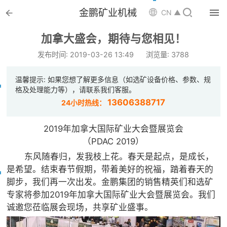


金鹏矿业机械

CN ▲

首页
加拿大盛会，期待与您相见！

选矿设备
发布时间: 2019-03-26 13:49
浏览量: 3788

配件耗材
温馨提示: 如果您想了解更多信息（如选矿设备价格、参数、规
格及处理能力等），请联系我们客服。

解决方案
13606388717
24小时热线：

选矿总包
2019年加拿大国际矿业大会暨展览会
（PDAC 2019）

案例中心
东风随春归，发我枝上花。春天是起点，是成长，
是希望。结束春节假期，带着美好的祝福，踏着春天的

服务体系
脚步，我们再一次出发。金鹏集团的销售精英们和选矿
专家将参加2019年加拿大国际矿业大会暨展览会。我们

新闻中心
诚邀您莅临展会现场，共享矿业盛事。