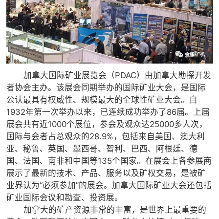

矿山设计院

选矿实验室

关于金鹏
加拿大国际矿业展览会（PDAC）由加拿大勘探开发
发展历程
者协会主办。该展会同期举办的国际矿业大会，是国际
企业文化
公认最具有权威性、规模最大的全球性矿业大会。自
专家团队
1932年第一次举办以来，已连续成功举办了86届。上届

展会共有近1000个展位，参会及观众达25000多人次，
联系我们
国际与会者占总观众的28.9%，包括来自美国、澳大利
亚、秘鲁、英国、墨西哥、智利、巴西、阿根廷、德
国、法国、南非和中国等135个国家。在展会上各参展商
展示了最新的技术、产品、服务以及矿权交易，是被矿
业界认为“必须参加”的展会。加拿大国际矿业大会还包括
矿业国际会议和勘查、投资展。
加拿大的矿产资源非常的丰富，是世界上最重要的