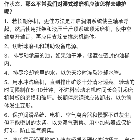

矿山设计院
作状态，
那么平常我们对湿式球磨机应该怎样去维护
呢？

选矿实验室
1、若长期停机，更佳方法是开启润滑系统使主轴承浮
起，然后使用托架和液压千斤顶系统顶起磨机，使中空
轴离开轴瓦，再应用支垛支撑磨机筒体。

关于金鹏
2、切断球磨机和辅助设备电源。
发展历程
3、排尽轴承座的油，如果油干净，储藏在密封的油桶
企业文化
内。
专家团队
4、排尽冷却管里的水，以免天冷时冻裂冷却水管。

联系我们
5、用水冲洗磨机，直到排出矿浆十分清晰透亮。转动的
时间限制在5~10分钟，不进料转动磨机时间长会引起磨
机衬板的磨损和破坏。长期停磨钢球应该卸出，以免筒
体发生变形。
6、保护润滑系统、电机、空气离合器和慢驱不进灰尘，
但不能密封的太紧，以免湿气聚集。用小加热器或保护
灯泡，防止湿气聚集。