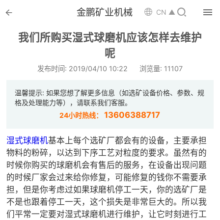


金鹏矿业机械

CN ▲

首页
我们所购买湿式球磨机应该怎样去维护

呢
选矿设备
发布时间: 2019/04/10 10:22
浏览量: 11107

配件耗材
温馨提示: 如果您想了解更多信息（如选矿设备价格、参数、规

解决方案
格及处理能力等），请联系我们客服。
13606388717
24小时热线：

选矿总包
湿式球磨机
基本上每个选矿厂都会有的设备，主要承担

案例中心
物料的粉碎，以达到下序工艺对粒度的要求。虽然有的
时候你购买的球磨机会有售后的服务，在设备出现问题

服务体系
的时候厂家会过来给你修复，可能修复的钱你不需要承
担，但是你考虑过如果球磨机停工一天，你的选矿厂是

新闻中心
不是也跟着停工一天，这个损失是非常巨大的。所以我
们平常一定要对湿式球磨机进行维护，让它时刻进行工