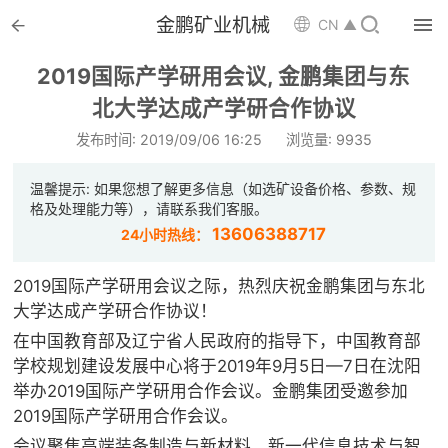


金鹏矿业机械

CN ▲

首页
2019国际产学研用会议, 金鹏集团与东

北大学达成产学研合作协议
选矿设备
发布时间: 2019/09/06 16:25
浏览量: 9935

配件耗材
温馨提示: 如果您想了解更多信息（如选矿设备价格、参数、规

解决方案
格及处理能力等），请联系我们客服。
13606388717
24小时热线：

选矿总包
2019国际产学研用会议之际，热烈庆祝金鹏集团与东北

案例中心
大学达成产学研合作协议！
在中国教育部及辽宁省人民政府的指导下，中国教育部

服务体系
学校规划建设发展中心将于2019年9月5日—7日在沈阳
举办2019国际产学研用合作会议。金鹏集团受邀参加

新闻中心
2019国际产学研用合作会议。
会议聚焦高端装备制造与新材料、新一代信息技术与智