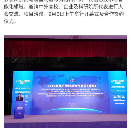

矿山设计院
能化领域，邀请中外高校、企业及科研院所代表进行大
会交流、项目洽谈，9月6日上午举行开幕式及合作签约

选矿实验室
仪式。

关于金鹏
发展历程
企业文化
专家团队

联系我们