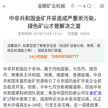


金鹏矿业机械

CN ▲

首页
中非共和国金矿开采造成严重汞污染，

绿色矿山才是解决之道
选矿设备
发布时间: 2019/11/28 13:24
浏览量: 15925

配件耗材
温馨提示: 如果您想了解更多信息（如选矿设备价格、参数、规

解决方案
格及处理能力等），请联系我们客服。
13606388717
24小时热线：

选矿总包
中非共和国位于非洲，属于内陆国家。与苏丹、南苏

案例中心
丹、刚果民主共和国、刚果、喀麦隆、查德接壤。中非
共和国丰富的金矿资源吸引了众多国内金矿开采企业前

服务体系
去投资开发。但是，今年七月份新闻报道称，经由中非
共和国某科研团队调查，来自中国的四家公司在
金矿选

新闻中心
矿
过程中使用了汞，造成附近河水中汞浓度过高，比正
常允许值高出4-26倍，引发生态灾难。这一调查结果，