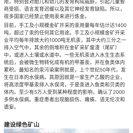
用，特别会对胎儿和幼儿的发育构成威胁，引起儿童智
商受损、语言发育迟缓以及其它神经发育缺陷。所以，
很多国家已经禁止使用汞来进行炼金。
目前，手工及小规模金矿开采的汞用量每年估计达1400
吨，超过了汞的任何其它用途。手工及小规模金矿开采
业平均每年排放大约1000吨无机汞，其中大约三分之一
排入空气中，其余的则堆积在金矿采矿废渣（尾矿）
中，或进入土壤或水道中。一些无机汞进入水生生态系
统后，会被微生物转化成有机的甲基汞，并在鱼类体内
累积。最知名的汞污染案例就是，上个世纪50年代，发
生在日本的水俣病。其原因就是一家生产乙酸的企业，
将高浓度甲基汞排入水俣湾，于是汞进入鱼类和贝类的
体内。至少有5万人受到某种程度的影响，确认了2000
多例水俣病。重症患者出现脑损伤、瘫痪、语无伦次和
谵妄。
建设绿色矿山