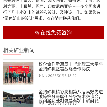
已先后在加拿大、德国、澳大利亚、葡萄牙、斐济、玻
利维亚、土耳其、巴西、印度尼西亚等三十多个国家进
行了几十座矿山的试验和设计、及建设工作。如果您有
“绿色矿山的设计”需求，欢迎随时联系我们。
在线免费咨询

相关矿业新闻
校企合作新篇章｜华北理工大学与
金鹏矿机签署战略合作协议
时间 :
2026/01/16 13:22
金鹏矿机精彩亮相第八届高效先进
破碎筛分与磨矿分级技术交流会，
以创新技术引领绿色矿山新时代
时间 :
2025/12/16 13:26