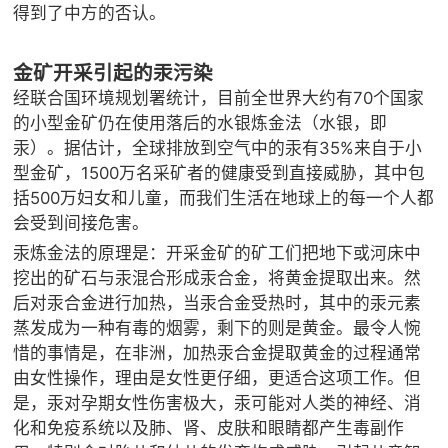

矿山设计院
得到了中方的否认。

选矿实验室
金矿开采引起的汞污染
经联合国环境规划署统计，目前全世界大约有70个国家

关于金鹏
的小型金矿仍在使用落后的水银炼金法（水银，即
汞）。据估计，全球排放到空气中的汞有35%来自于小
发展历程
型金矿，1500万名采矿者的健康受到直接威胁，其中包
企业文化
括500万妇女和儿童，而我们生活在地球上的每一个人都
专家团队
会受到间接危害。
汞炼金法的原理是：开采金矿的矿工们把地下或河床中

联系我们
挖出的矿石与汞混合形成汞合金，将黄金提取出来。然
后对汞合金进行加热，当汞合金受热时，其中的汞元素
蒸发成为一种有毒的烟雾，剩下的则是黄金。最令人惋
惜的事情是，在非洲，加热汞合金提取黄金的过程通常
由女性操作，理由是女性更仔细，更适合这项工作。但
是，汞对孕期女性伤害极大，汞可能对人类的神经、消
化和免疫系统以及肺、肾、皮肤和眼睛都产生毒副作