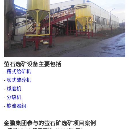
萤石选矿设备主要包括
-
槽式给矿机
-
颚式破碎机
-
球磨机
-
分级机
-
旋流器组
金鹏集团参与的萤石矿选矿项目案例