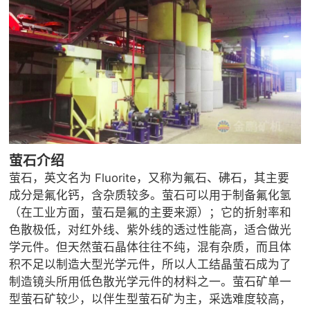

矿山设计院

选矿实验室

关于金鹏
发展历程
企业文化
专家团队
萤石介绍

联系我们
萤石，英文名为 Fluorite，又称为氟石、砩石，其主要
成分是氟化钙，含杂质较多。萤石可以用于制备氟化氢
（在工业方面，萤石是氟的主要来源）；它的折射率和
色散极低，对红外线、紫外线的透过性能高，适合做光
学元件。但天然萤石晶体往往不纯，混有杂质，而且体
积不足以制造大型光学元件，所以人工结晶萤石成为了
制造镜头所用低色散光学元件的材料之一。萤石矿单一
型萤石矿较少，以伴生型萤石矿为主，采选难度较高，