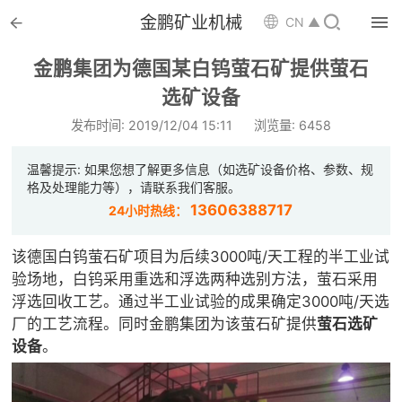


金鹏矿业机械

CN ▲

首页
金鹏集团为德国某白钨萤石矿提供萤石

选矿设备
选矿设备
发布时间: 2019/12/04 15:11
浏览量: 6458

配件耗材
温馨提示: 如果您想了解更多信息（如选矿设备价格、参数、规

解决方案
格及处理能力等），请联系我们客服。
13606388717
24小时热线：

选矿总包
该德国白钨萤石矿项目为后续3000吨/天工程的半工业试

案例中心
验场地，白钨采用重选和浮选两种选别方法，萤石采用
浮选回收工艺。通过半工业试验的成果确定3000吨/天选

服务体系
厂的工艺流程。同时金鹏集团为该萤石矿提供
萤石选矿
设备
。

新闻中心