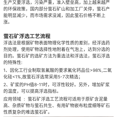
生产又要浮选，污染严重，准入壁垒高，加上越来越严
的环保政策，国内部分萤石矿山和加工厂关停，萤石产
能明显减少，而市场需求没减，因此萤石价格不断上
涨。
萤石矿浮选工艺流程
浮选法是根据矿物表面物理化学性质的差别，经浮选药
剂处理，使用矿物选择性地附着在气泡上，达到分选的
目的。萤石矿的选矿方法为重选法和浮选法，萤石浮选
的特殊性:
1、因化工行业制取氢氟酸的要求氟化钙品位>98%,二氧
化硅<1%,故萤石浮选常采用5-7次精选；
2、矿浆的PH值8-11时，可浮性较好。另外，增加矿浆
的温度，可以提高浮选指标。
应用领域 : 萤石矿浮选工艺流程可适用于原矿含泥量
高、杂质矿物与萤石共生、有用矿物嵌布粒度细等矿石
性质复杂的难选萤石矿。