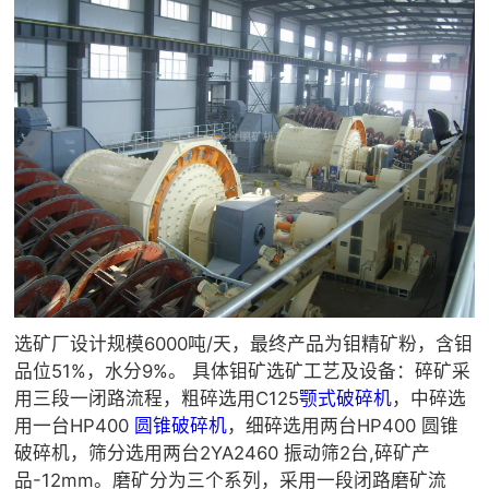
选矿厂设计规模6000吨/天，最终产品为钼精矿粉，含钼
品位51%，水分9%。 具体钼矿选矿工艺及设备：碎矿采
用三段一闭路流程，粗碎选用C125
颚式破碎机
，中碎选
用一台HP400
圆锥破碎机
，细碎选用两台HP400 圆锥
破碎机，筛分选用两台2YA2460 振动筛2台,碎矿产
品-12mm。磨矿分为三个系列，采用一段闭路磨矿流