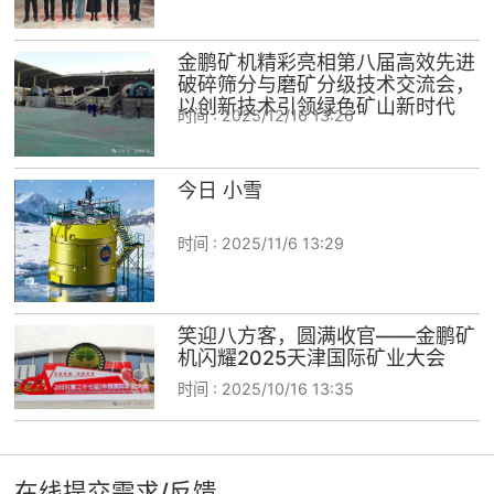
金鹏矿机精彩亮相第八届高效先进
破碎筛分与磨矿分级技术交流会，
以创新技术引领绿色矿山新时代
时间 :
2025/12/16 13:26
今日 小雪
时间 :
2025/11/6 13:29
笑迎八方客，圆满收官——金鹏矿
机闪耀2025天津国际矿业大会
时间 :
2025/10/16 13:35
在线提交需求/反馈