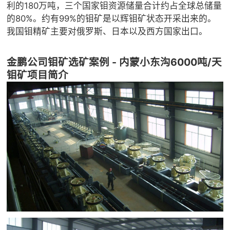

矿山设计院
利的180万吨，三个国家钼资源储量合计约占全球总储量
的80%。约有99%的钼矿是以辉钼矿状态开采出来的。

选矿实验室
我国钼精矿主要对俄罗斯、日本以及西方国家出口。
金鹏公司钼矿选矿案例 - 内蒙小东沟6000吨/天

关于金鹏
钼矿项目简介
发展历程
企业文化
专家团队

联系我们