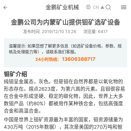


金鹏矿业机械

CN ▲

首页
金鹏公司为内蒙矿山提供钼矿选矿设备

选矿设备
发布时间: 2019/12/10 13:26
浏览量: 6417

配件耗材
温馨提示: 如果您想了解更多信息（如选矿设备价格、参数、规
格及处理能力等），请联系我们客服。

解决方案
13606388717
24小时热线：

选矿总包
钼矿介绍
纯钼呈金属态，灰色。但是钼在自然界都是以氧化物的

案例中心
形态存在。熔点2623度，为第六高的元素。且钼很容易
在合金中形成坚硬、稳定的碳化物，因此，世界上大多

服务体系
数钼产品（约80%）都被用作某种铁合金，包括高强度
合金和高温合金。

新闻中心
中国是世界上钼矿资源最为丰富的国家，钼资源储量为
430万吨（2015年数据），其次是美国的270万吨和智