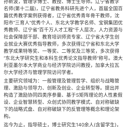
孙新波，管理学博士、教授、博士生导师。辽宁省教学
名师(第十二届)，辽宁省教务科研先进个人，首届全国百
篇优秀教学案例获得者，辽宁省优秀青年骨干教师，沈
阳市“三育人”优秀个人、东北大学教学名师、宝钢集团优
秀教师、辽宁省“百千万人才工程”千人层次，人力资源与
社会保障部干部、教育培训师资专家、辽宁省大学生创
业就业大赛优秀指导教师，多次获得辽宁省和东北大学
教学成果特等奖、一等奖、二等奖及三等奖，多次获得
“东北大学研究生和本科生优秀论文指导教师”称号。澳大
利亚墨尔本大学商业与经济学院访问教授，加拿大拉瓦
尔大学经济与管理学院访问学者。
主要研究领域为：一般管理及管理哲学、组织与战略管
理、激励与领导力、创新及创业、企业转型等。提出并
构造了激励协同四类序参量、基于S矩阵理论的人性素假
设、企业智慧转型、众创式协同教学模式、自对称破缺
下的战略式盘、自对称破缺下的反管理等概念和理论架
构。
迄今为止，指导硕士，博士研究生140余人(含留学生)，