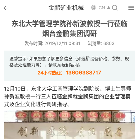


金鹏矿业机械

CN ▲

首页
东北大学管理学院孙新波教授一行莅临

烟台金鹏集团调研
选矿设备
发布时间: 2019/12/11 09:31
浏览量: 6803

配件耗材
温馨提示: 如果您想了解更多信息（如选矿设备价格、参数、规

解决方案
格及处理能力等），请联系我们客服。
13606388717
24小时热线：

选矿总包
12月10日，东北大学工商管理学院副院长、博士生导师

案例中心
孙新波教授一行三人莅临金鹏就金鹏集团的企业管理模
式及企业文化进行调研指导。

服务体系

新闻中心