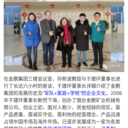

矿山设计院

选矿实验室

关于金鹏
发展历程
企业文化
专家团队

联系我们
在金鹏集团三楼会议室，孙新波教授与于建环董事长进
行了长达六小时的座谈，于建环董事长详细介绍了金鹏
集团的发展历史及
“军队+家庭+学校”的企业文化
，2006
年于建环董事长断然下海，创办了烟台金鹏矿业机械有
限公司。创业之初，面对人数少、资金短缺的现实，靠
产品质量、靠诚实守信、靠利他的经营理念，产品迅速
占领中国市场及海外市场。已逐步发展成为一家为各类