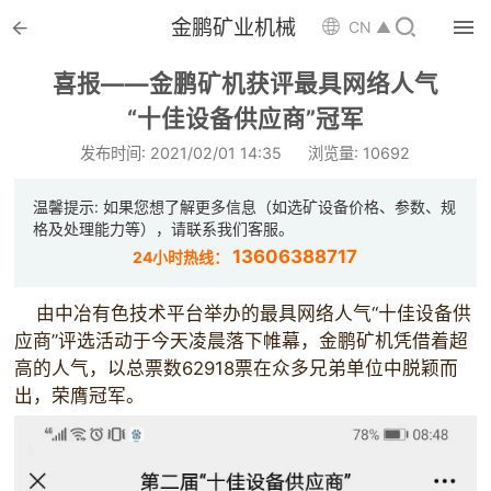


金鹏矿业机械

CN ▲

首页
喜报——金鹏矿机获评最具网络人气

“十佳设备供应商”冠军
选矿设备
发布时间: 2021/02/01 14:35
浏览量: 10692

配件耗材
温馨提示: 如果您想了解更多信息（如选矿设备价格、参数、规

解决方案
格及处理能力等），请联系我们客服。
13606388717
24小时热线：

选矿总包
由中冶有色技术平台举办的最具网络人气“十佳设备供

案例中心
应商”评选活动于今天凌晨落下帷幕，金鹏矿机凭借着超
高的人气，以总票数62918票在众多兄弟单位中脱颖而

服务体系
出，荣膺冠军。

新闻中心