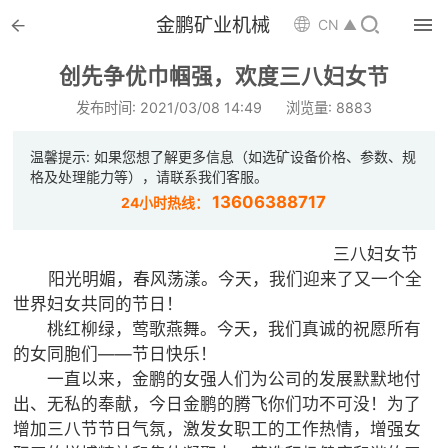


金鹏矿业机械

CN ▲

首页
创先争优巾帼强，欢度三八妇女节

选矿设备
发布时间: 2021/03/08 14:49
浏览量: 8883

配件耗材
温馨提示: 如果您想了解更多信息（如选矿设备价格、参数、规
格及处理能力等），请联系我们客服。

解决方案
13606388717
24小时热线：

选矿总包
三八妇女节
阳光明媚，春风荡漾。今天，我们迎来了又一个全

案例中心
世界妇女共同的节日！
桃红柳绿，莺歌燕舞。今天，我们真诚的祝愿所有

服务体系
的女同胞们——节日快乐！
一直以来，金鹏的女强人们为公司的发展默默地付

新闻中心
出、无私的奉献，今日金鹏的腾飞你们功不可没！为了
增加三八节节日气氛，激发女职工的工作热情，增强女