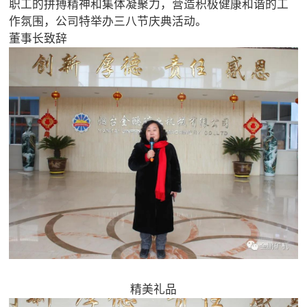
职工的拼搏精神和集体凝聚力，营造积极健康和谐的工

矿山设计院
作氛围，公司特举办三八节庆典活动。
董事长致辞

选矿实验室

关于金鹏
发展历程
企业文化
专家团队

联系我们
精美礼品