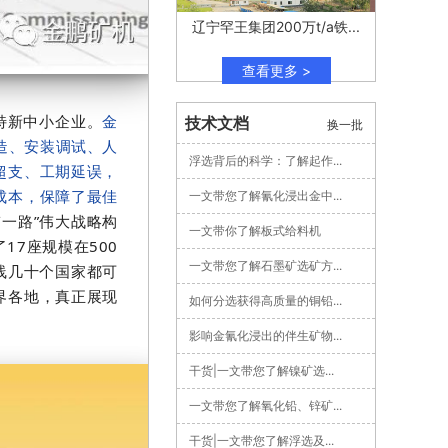
辽宁罕王集团200万t/a铁...
查看更多 >
特新中小企业。
金
技术文档
换一批
造、安装调试、人
浮选背后的科学：了解起作...
超支、工期延误，
成本，保障了最佳
一文带您了解氰化浸出金中...
一路”伟大战略构
一文带你了解板式给料机
7座规模在500
一文带您了解石墨矿选矿方...
线几十个国家都可
界各地，真正展现
如何分选获得高质量的铜铅...
影响金氰化浸出的伴生矿物...
干货|一文带您了解镍矿选...
一文带您了解氧化铅、锌矿...
干货|一文带您了解浮选及...