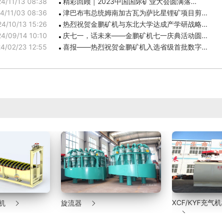
4/11/13 08:38
精彩回顾｜2023中国国际矿业大会圆满落…
4/11/03 08:36
津巴布韦总统姆南加古瓦为萨比星锂矿项目剪…
4/10/13 15:26
热烈祝贺金鹏矿机与东北大学达成产学研战略…
4/09/14 10:10
庆七一，话未来——金鹏矿机七一庆典活动圆…
4/02/23 12:55
喜报——热烈祝贺金鹏矿机入选省级首批数字…
XCF/KYF充气机械搅拌浮选机
高效化改造浓密
