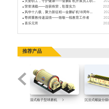
关爱职工，守护健康——金鹏矿机开展员工职…
202
荣誉满载——连获殊荣，彰显实力
202
风华十八载，聚力新征程—金鹏矿机18周年…
202
尊师重教传递温情——致敬一线教育工作者
202
喜乐元宵
202
推荐产品



机
沉没式螺旋分级机
旋流器