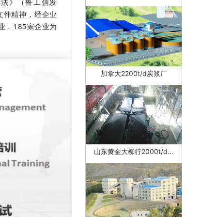
办法》（鲁工信发
等文件精神，经企业
业，185家企业为
加拿大2200t/d炭浆厂
山东黄金大柳行2000t/d...