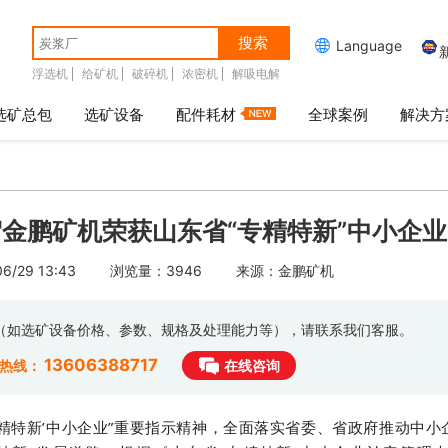
搜索

Language
浮选机
给矿机
破碎机
浓密机
解吸电解
选矿总包
选矿设备
配件耗材
全球案例
解决方
金鹏矿机荣获山东省“专精特新”中小企业
/29 13:43
浏览量：3946
来源：金鹏矿机
息（如选矿设备价格、参数、规格及处理能力等），请联系我们客服。
13606388717
时热线：
在线咨询
精特新’中小企业”重要指示精神，全面落实省委、省政府推动中小