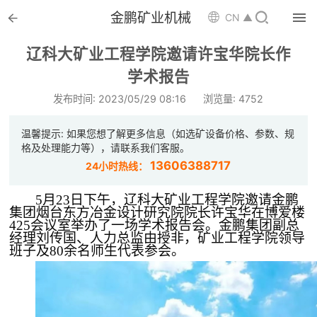


金鹏矿业机械

CN ▲

首页
辽科大矿业工程学院邀请许宝华院长作

学术报告
选矿设备
发布时间: 2023/05/29 08:16
浏览量: 4752

配件耗材
温馨提示: 如果您想了解更多信息（如选矿设备价格、参数、规

解决方案
格及处理能力等），请联系我们客服。
13606388717
24小时热线：

选矿总包
5月23日下午，辽科大矿业工程学院
邀请金鹏

案例中心
集团烟台东方冶金设计研究院院长许宝华在博爱楼
425会议室举办了一场学术报告会。金鹏集团副总
经理刘传国、人力总监由授非，矿业工程学院领导

服务体系
班子及80余名师生代表参会。

新闻中心