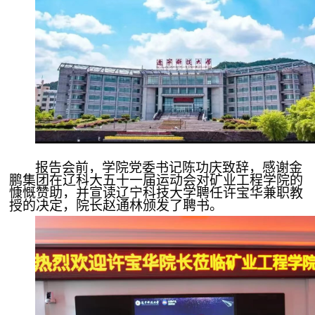

矿山设计院

选矿实验室

关于金鹏
发展历程
企业文化
专家团队
报告会前，学院党委书记陈功庆致辞，感谢金

联系我们
鹏集团在辽科大五十一届运动会对矿业工程学院的
慷慨赞助，并宣读辽宁科技大学聘任许宝华兼职教
授的决定，院长赵通林颁发了聘书。