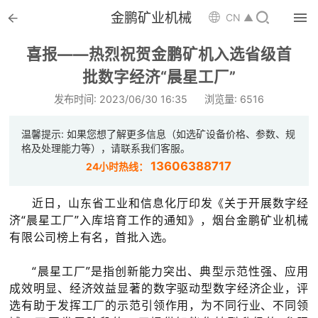


金鹏矿业机械

CN ▲

首页
喜报——热烈祝贺金鹏矿机入选省级首

批数字经济“晨星工厂”
选矿设备
发布时间: 2023/06/30 16:35
浏览量: 6516

配件耗材
温馨提示: 如果您想了解更多信息（如选矿设备价格、参数、规

解决方案
格及处理能力等），请联系我们客服。
13606388717
24小时热线：

选矿总包
近日，山东省工业和信息化厅印发《关于开展数字经

案例中心
济“晨星工厂”入库培育工作的通知》，烟台金鹏矿业机械
有限公司榜上有名，首批入选。

服务体系
“晨星工厂”是指创新能力突出、典型示范性强、应用

新闻中心
成效明显、经济效益显著的数字驱动型数字经济企业，评
选有助于发挥工厂的示范引领作用，为不同行业、不同领