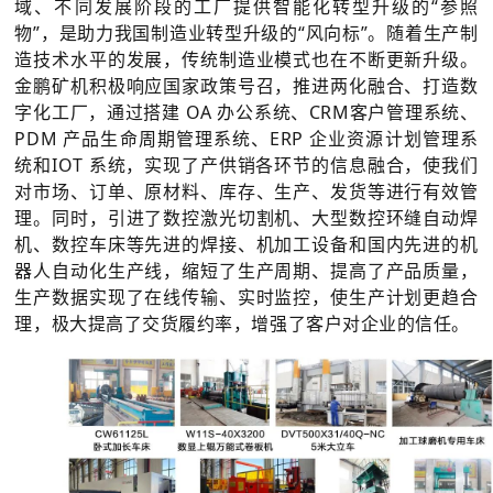
域、不同发展阶段的工厂提供智能化转型升级的“参照

矿山设计院
物”，是助力我国制造业转型升级的“风向标”。随着生产制
造技术水平的发展，传统制造业模式也在不断更新升级。

选矿实验室
金鹏矿机积极响应国家政策号召，推进两化融合、打造数
字化工厂，通过搭建 OA 办公系统、CRM客户管理系统、

关于金鹏
PDM 产品生命周期管理系统、ERP 企业资源计划管理系
统和IOT 系统，实现了产供销各环节的信息融合，使我们
发展历程
对市场、订单、原材料、库存、生产、发货等进行有效管
企业文化
理。同时，引进了数控激光切割机、大型数控环缝自动焊
专家团队
机、数控车床等先进的焊接、机加工设备和国内先进的机
器人自动化生产线，缩短了生产周期、提高了产品质量，

联系我们
生产数据实现了在线传输、实时监控，使生产计划更趋合
理，极大提高了交货履约率，增强了客户对企业的信任。