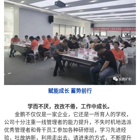

矿山设计院

选矿实验室

关于金鹏
发展历程
企业文化
专家团队

联系我们
赋能成长 蓄势前行
学而不厌，孜孜不倦，工作中成长。
金鹏不仅仅是一家企业，它还是一所育人的学校，
公司十分注重一线管理者的能力提升，不失时机地选派
优秀管理者和骨干员工参加各种研修班，学习先进经
验，吐故纳新，利用走出去、请进来的方式，不断提升