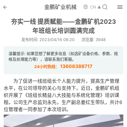


金鹏矿业机械

CN ▲

首页
夯实一线 提质赋能——金鹏矿机2023

年班组长培训圆满完成
选矿设备
发布时间: 2023/04/16 08:20
浏览量: 3948

配件耗材
温馨提示: 如果您想了解更多信息（如选矿设备价格、参数、规

解决方案
格及处理能力等），请联系我们客服。
13606388717
24小时热线：

选矿总包
为了促进一线班组长个人能力提升，提高生产管理

案例中心
水平，在公司领导的关心与支持下，近日，金鹏矿机组
织开展了《班组长精益八大技能与系统化管理》培训课

服务体系
程。公司生产总监刘永先，生产副总姜红生带队，共计6
位管理者一同参加了本次培训。

新闻中心