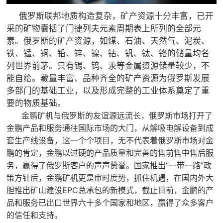
俄罗斯联邦地质构造复杂，矿产资源十分丰富，已开
采的矿物囊括了门捷列夫元素周期表上所列的全部元
素。俄罗斯的矿产资源，如煤、石油、天然气、泥炭、
铁、锰、铜、铅、锌、镍、钴、钒、钛、铬的储量均名
列世界前茅。只有锡、钨、汞等金属资源储量较少，不
能自给。藏量丰富、品种齐全的矿产资源为俄罗斯发展
多部门的基础工业，以及形成完整的工业体系奠定了重
要的物质基础。
金鹏矿机与俄罗斯的友谊源远流长，俄罗斯市场打开了
金鹏产品和服务通往国际市场的大门，从解吸电解设备到成
套生产线设备，这一个个项目，无不代表着俄罗斯市场对金
鹏的肯定，金鹏以过硬的产品质量和完善的售前售中售后服
务，赢得了俄罗斯客户的声声赞誉。国家推出“一带一路”政
策方针后，金鹏矿机更是审时度势，抓住机遇，在国内外大
胆推出矿山建设EPC总承包的新模式，截止目前，金鹏的产
品和服务已出口世界六十多个国家和地区，赢得了众多客户
的信任和支持。