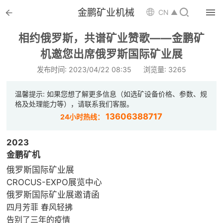


金鹏矿业机械

CN ▲

首页
相约俄罗斯，共谱矿业赞歌——金鹏矿

机邀您出席俄罗斯国际矿业展
选矿设备
发布时间: 2023/04/22 08:35
浏览量: 3265

配件耗材
温馨提示: 如果您想了解更多信息（如选矿设备价格、参数、规

解决方案
格及处理能力等），请联系我们客服。
13606388717
24小时热线：

选矿总包
2023

案例中心
金鹏矿机
俄罗斯国际矿业展

服务体系
CROCUS-EXPO展览中心
俄罗斯国际矿业展邀请函

新闻中心
四月芳菲 春风轻拂
告别了三年的疫情