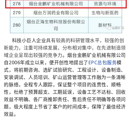

矿山设计院

选矿实验室

关于金鹏
科技小巨人企业
具有较高的科研管理水平，较强的创
发展历程
新能力，注重可持续发展，分布相对集中，在先进制造领
域企业呈现出较强的竞争力
。烟台金鹏矿业机械有限公司
企业文化
自2006年成立以来，便开创性地提出了
EPC总包服务
模
专家团队
式，将前期咨询、选矿试验研究、工程设计、设备制造、

联系我们
安装调试、人员培训、矿山运营管理等工作融为一条清晰
的脉络，全程专人跟踪，保证整个项目的连贯性、顺畅
性，杜绝了预算超支、工期延误，设备工艺不达标、回收
效益不明确、各厂商推卸责任、售后责任不明确等各项问
题，极大程度上节省了客户的时间成本，保障了最佳经济
效益。