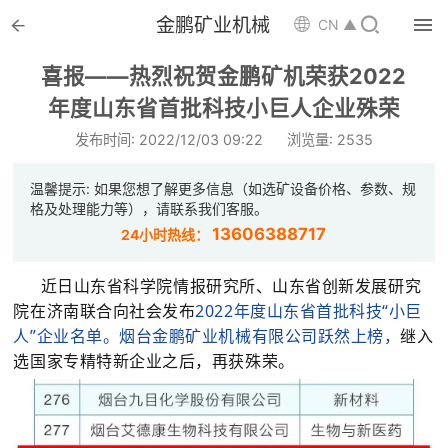


金鹏矿业机械

CN ▲

首页
喜报——热烈祝贺金鹏矿机荣获2022

年度山东省首批科技小巨人企业殊荣
选矿设备
发布时间: 2022/12/03 09:22
浏览量: 2535

配件耗材
温馨提示: 如果您想了解更多信息（如选矿设备价格、参数、规

解决方案
格及处理能力等），请联系我们客服。
13606388717
24小时热线：

选矿总包
近日山东省科学院情报研究所、山东省创新发展研究

案例中心
院在济南联合向社会发布
2022年度山东省首批科技“小巨
人”企业名单。烟台金鹏矿业机械有限公司跃然上榜，
继入

服务体系
选国家专精特新企业之后，再获殊荣。

新闻中心