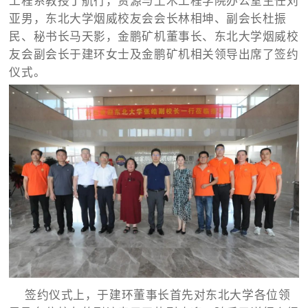
工程系教授丁航行，资源与土木工程学院办公室主任刘

矿山设计院
亚男，东北大学烟威校友会会长林相坤、副会长杜振
民、秘书长马天影，金鹏矿机董事长、东北大学烟威校

选矿实验室
友会副会长于建环女士及金鹏矿机相关领导出席了签约
仪式。

关于金鹏
发展历程
企业文化
专家团队

联系我们
签约仪式上，于建环董事长首先对东北大学各位领