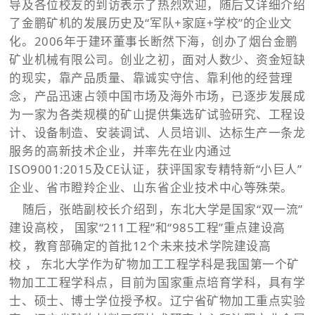
导及各位校友的到访表示了热烈欢迎，随后又详细介绍
了金鹏矿机的发展历史及“军队+家庭+学校”的企业文
化。2006年于建环董事长断然下海，创办了烟台金鹏
矿业机械有限公司。创业之初，面对人数少、资金短缺
的现实，靠产品质量、靠诚实守信、靠利他的经营理
念，产品迅速占领中国市场及海外市场，已逐步发展成
为一家为各类规模的矿山提供集选矿试验研究、工程设
计、设备制造、安装调试、人员培训、达标生产一条龙
服务的高新技术企业，并率先在业内通过
ISO9001:2015及CE认证，获评国家专精特新“小巨人”
企业、省市瞪羚企业、山东省企业技术中心等殊荣。
随后，张皓副校长介绍到，东北大学是国家“双一流”
建设高校， 国家“211工程”和“985工程”重点建设高
校，教育部确定的首批12个未来技术学院建设高
校 ， 东北大学作为矿物加工工程学科是我国第一个矿
物加工工程学科点，目前为国家重点培育学科，具有学
士、硕士、博士学位授予权。辽宁省矿物加工重点实验