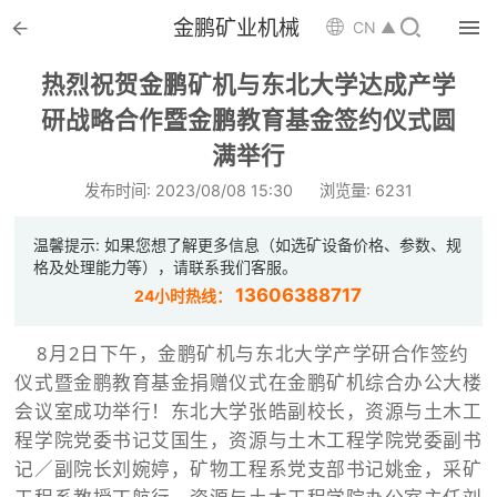


金鹏矿业机械

CN ▲

首页
热烈祝贺金鹏矿机与东北大学达成产学

研战略合作暨金鹏教育基金签约仪式圆
选矿设备
满举行

配件耗材
发布时间: 2023/08/08 15:30
浏览量: 6231

解决方案
温馨提示: 如果您想了解更多信息（如选矿设备价格、参数、规
格及处理能力等），请联系我们客服。

选矿总包
13606388717
24小时热线：

案例中心
8月2日下午，金鹏矿机与东北大学产学研合作签约
仪式暨金鹏教育基金捐赠仪式在金鹏矿机综合办公大楼

服务体系
会议室成功举行！东北大学张皓副校长，资源与土木工

新闻中心
程学院党委书记艾国生，资源与土木工程学院党委副书
记／副院长刘婉婷，矿物工程系党支部书记姚金，采矿