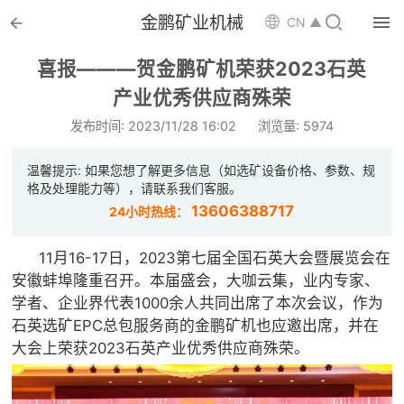


金鹏矿业机械

CN ▲

首页
喜报———贺金鹏矿机荣获2023石英

产业优秀供应商殊荣
选矿设备
发布时间: 2023/11/28 16:02
浏览量: 5974

配件耗材
温馨提示: 如果您想了解更多信息（如选矿设备价格、参数、规

解决方案
格及处理能力等），请联系我们客服。
13606388717
24小时热线：

选矿总包
11月16-17日，2023第七届全国石英大会暨展览会在

案例中心
安徽蚌埠隆重召开。本届盛会，大咖云集，业内专家、
学者、企业界代表1000余人共同出席了本次会议，作为

服务体系
石英选矿EPC总包服务商的金鹏矿机也应邀出席，并在
大会上荣获2023石英产业优秀供应商殊荣。

新闻中心