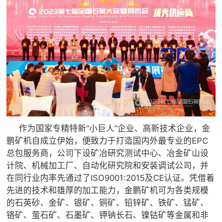

矿山设计院

选矿实验室

关于金鹏
发展历程
企业文化
专家团队

联系我们
作为国家专精特新“小巨人”企业、高新技术企业，金
鹏矿机自成立伊始，便致力于打造国内外最专业的EPC
总包服务商，公司下设矿冶研究测试中心、冶金矿山设
计院、机械加工厂、自动化研究院和安装调试公司，并
在同行业内率先通过了ISO9001:2015及CE认证。凭借着
先进的技术和雄厚的加工能力，金鹏矿机可为各类规模
的石英砂、金矿、银矿、铜矿、铅锌矿、铁矿、锰矿、
铬矿、萤石矿、石墨矿、钾钠长石、镍钴矿等金属和非