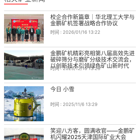
校企合作新篇章｜华北理工大学与
金鹏矿机签署战略合作协议
时间 :
2026/01/16 13:22
金鹏矿机精彩亮相第八届高效先进
破碎筛分与磨矿分级技术交流会，
以创新技术引领绿色矿山新时代
时间 :
2025/12/16 13:26
今日 小雪
时间 :
2025/11/6 13:29
笑迎八方客，圆满收官——金鹏矿
机闪耀2025天津国际矿业大会