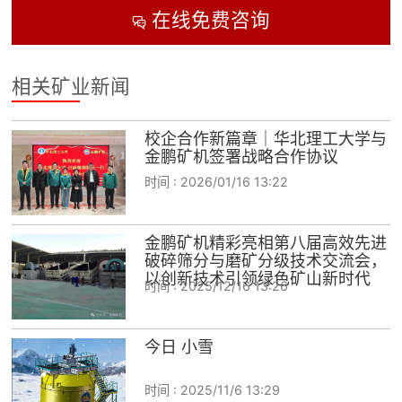

矿山设计院
在线免费咨询


选矿实验室
相关矿业新闻

关于金鹏
校企合作新篇章｜华北理工大学与
发展历程
金鹏矿机签署战略合作协议
企业文化
时间 :
2026/01/16 13:22
专家团队

联系我们
金鹏矿机精彩亮相第八届高效先进
破碎筛分与磨矿分级技术交流会，
以创新技术引领绿色矿山新时代
时间 :
2025/12/16 13:26
今日 小雪
时间 :
2025/11/6 13:29