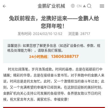


金鹏矿业机械

CN ▲

首页
兔跃前程去，龙携好运来——金鹏人给

您拜年啦！
选矿设备
发布时间: 2024/02/10 12:52
浏览量: 28717

配件耗材
温馨提示: 如果您想了解更多信息（如选矿设备价格、参数、规

解决方案
格及处理能力等），请联系我们客服。
13606388717
24小时热线：

选矿总包
时光壮阔落笔，岁月浩荡成歌。时间的画卷，总是在砥砺前行中

案例中心
铺展；精彩的华章，总是在接续奋斗里书写。对于奔跑中的金鹏人来
说，时间总是走的太匆忙。此时，又一个激情担当的奋斗年过去；此

服务体系
刻，又一个充满希望的幸福年已经到来。在这辞旧迎新的美好时刻，
金鹏矿机向关心支持公司发展的各级领导、各界朋友致以节日的问

新闻中心
候，祝大家龙年大吉、阖家欢乐、幸福安康！