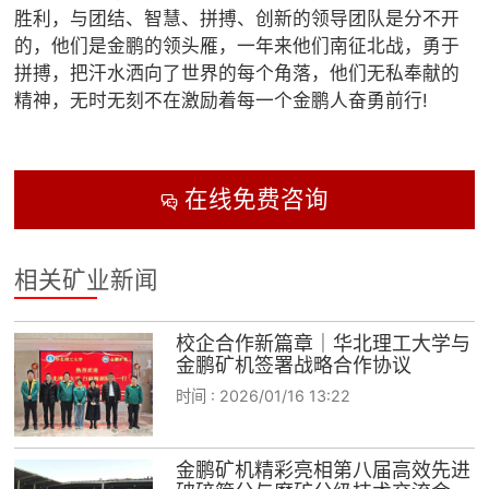
胜利，与团结、智慧、拼搏、创新的领导团队是分不开
的，他们是金鹏的领头雁，一年来他们南征北战，勇于
拼搏，把汗水洒向了世界的每个角落，他们无私奉献的
精神，无时无刻不在激励着每一个金鹏人奋勇前行!
在线免费咨询

相关矿业新闻
校企合作新篇章｜华北理工大学与
金鹏矿机签署战略合作协议
时间 :
2026/01/16 13:22
金鹏矿机精彩亮相第八届高效先进