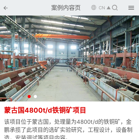


案例内容页

CN ▲

首页

选矿设备

配件耗材

解决方案

选矿总包

案例中心

服务体系
蒙古国4800t/d铁铜矿项目
该项目位于蒙古国，处理量为4800t/d的铁铜矿，金

新闻中心
鹏承揽了此项目的选矿实验研究，工程设计，设备制
造，安装调试等项目内容。