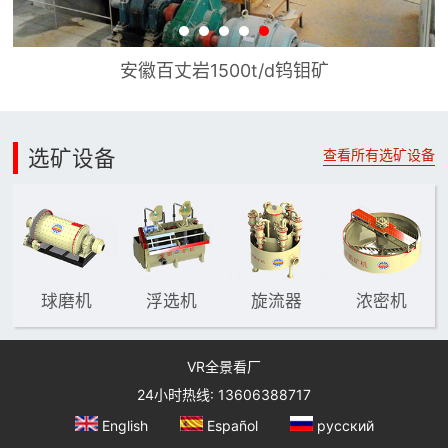
/d铜铅锌矿
安徽百丈岩150
选矿设备
查看所有选矿设备
球磨机
浮选机
旋流器
浓密机
VR全景看厂
24小时热线: 13606388717
English
Español
русский