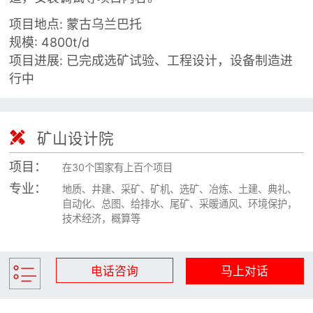

矿山设计院
项目地点: 蒙古乌兰巴托

选矿实验室
规模: 4800t/d
项目进展: 已完成选矿试验、工程设计，设备制造进
行中

关于金鹏
发展历程
企业文化

矿山设计院
专家团队
项目：
在30个国家有上百个项目

联系我们
专业：
地质、井建、采矿、矿机、选矿、冶炼、土建、典礼、
自动化、总图、给排水、尾矿、采暖通风、环境保护，
技术经济，概算等
电话咨询
马上对话