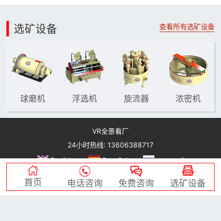
选矿设备
查看所有选矿设备
球磨机
浮选机
旋流器
浓密机
VR全景看厂
24小时热线: 13606388717
English
Español
русский




2006-2026 烟台金鹏矿业机械有限公司
首页
电话咨询
免费咨询
选矿设备
鲁ICP备11020432号-1