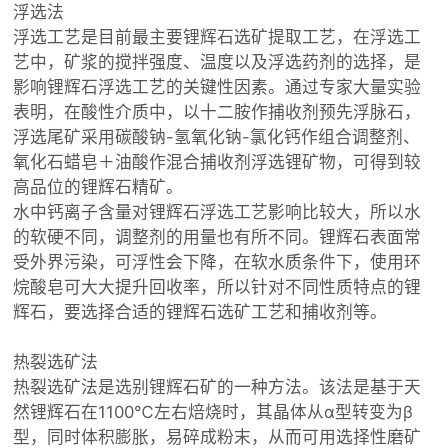
浮选法
浮选工艺是目前最主要锂辉石选矿提取工艺，在浮选工
艺中，矿浆的搅拌强度、温度以及浮选药剂的选择，是
影响锂辉石浮选工艺的关键性因素。通过专家大量实验
表明，在酸性介质中，以十二胺作捕收剂预先浮脉石，
浮选尾矿采用碳酸钠-氢氧化钠-氯化钙作组合调整剂、
氧化石蜡皂＋油酸作混合捕收剂浮选锂矿物，可得到较
高品位的锂辉石精矿。
水中钙离子含量对锂辉石浮选工艺影响比较大，所以水
的软硬不同，调整剂的用量也有所不同。锂辉石表面常
受外界污染，可浮性会下降，在软水质条件下，使用环
烷酸皂可大大提升回收率，所以针对不同性质特点的锂
辉石，要选择合适的锂辉石选矿工艺和捕收剂等。
热裂选矿法
热裂选矿法是选别锂辉石矿的一种方法。该法是基于天
然锂辉石在1100℃左右焙烧时，其晶体从α型转变为β
型，同时体积膨胀，易碎成粉末，从而可用选择性磨矿