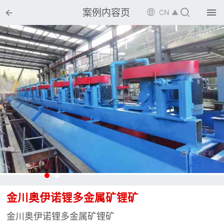


案例内容页

CN ▲

首页

选矿设备

配件耗材

解决方案

选矿总包

案例中心

服务体系

金川奥伊诺锂多金属矿锂矿
新闻中心
金川奥伊诺锂多金属矿锂矿