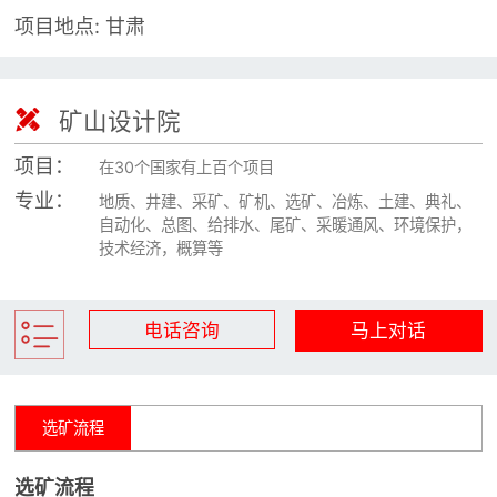

矿山设计院
项目地点: 甘肃

选矿实验室

矿山设计院

关于金鹏
项目：
在30个国家有上百个项目
发展历程
专业：
地质、井建、采矿、矿机、选矿、冶炼、土建、典礼、
企业文化
自动化、总图、给排水、尾矿、采暖通风、环境保护，
专家团队
技术经济，概算等

联系我们
电话咨询
马上对话
选矿流程
选矿流程