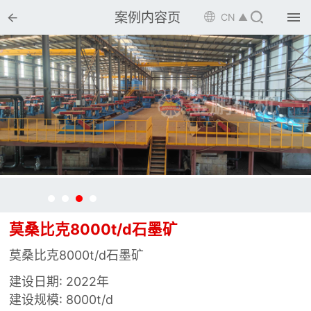


案例内容页

CN ▲

首页

选矿设备

配件耗材

解决方案

选矿总包

案例中心
莫桑比克8000t/d石墨矿

服务体系
莫桑比克8000t/d石墨矿

新闻中心
建设日期: 2022年
建设规模: 8000t/d