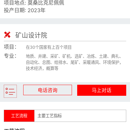

项目地点: 莫桑比克尼佩佩
矿山设计院
投产日期: 2023年

选矿实验室

矿山设计院

关于金鹏
发展历程
项目：
在30个国家有上百个项目
企业文化
专业：
地质、井建、采矿、矿机、选矿、冶炼、土建、典礼、
专家团队
自动化、总图、给排水、尾矿、采暖通风、环境保护，
技术经济，概算等

联系我们
电话咨询
马上对话
工艺流程
主要工艺指标