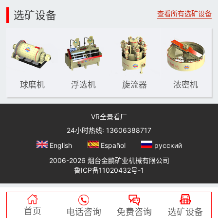
选矿设备
查看所有选矿设备
球磨机
浮选机
旋流器
浓密机
VR全景看厂
24小时热线: 13606388717
English
Español
русский
2006-2026 烟台金鹏矿业机械有限公司
鲁ICP备11020432号-1




首页
电话咨询
免费咨询
选矿设备