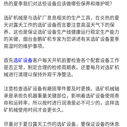

矿山设计院
热的夏季我们对这些设备应该做哪些保养和维护呢？

选矿实验室
选矿机械是与选矿厂息息相关的生产工具，在炎热的夏
天对露天工作的选矿设备而言要注意高温天气下的保
养，这也是保证选矿设备生产线健康运行稳定生产能力

关于金鹏
的关键，烟台金鹏矿机专家为您讲述有关选矿设备夏季
发展历程
高温时的维护事项。
企业文化
首先
选矿设备
客户每天开机前要检查各个配套设备工作
专家团队
是否正常，制定合理的检修周期表。还要每月对选矿机

联系我们
械进行清理以保持外观干净整洁。
注意检查选矿设备有磨损零件要及时更换。选矿机械轴
承是承担负机器重量关键部位，影响着选矿设备使用寿
命和运转率，所以按时进行润滑是必不可少的，这样选
矿机械使用时间才会更长久。
尽量对于夏日露天工作的选矿设备，要保证设备的休息