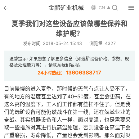


金鹏矿业机械

CN ▲

首页
夏季我们对这些设备应该做哪些保养和

维护呢？
选矿设备
发布时间: 2018-05-24 15:43
浏览量: 4327

配件耗材
温馨提示: 如果您想了解更多信息（如选矿设备价格、参数、规

解决方案
格及处理能力等），请联系我们客服。
13606388717
24小时热线：

选矿总包
目前慢慢的进入夏季，那时候的天气有点让人受不了，

案例中心
有的地方的温度甚至达到了40~50度，甚至会更高，在
这么高的温度下，工人们工作都有些扛不住了。但是我

服务体系
们的选矿设备可能仍然战斗在第一线，还在兢兢业业的
奋战。其实机器设备和人一样，面对高温，也是需要采

新闻中心
取一些措施对其进行抗高温处理，否则设备在高温下会
严重磨损，寿命降低，产量也会受到影响。那么面对炎