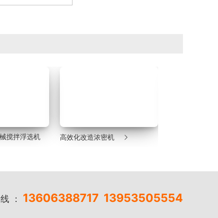

气机械搅拌浮选机
高效化改造浓密机
湿式格子型球磨
13606388717
13953505554
线 ：