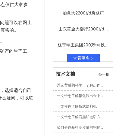
几点仅供大家参
加拿大2200t/d炭浆厂
问题可以在网上
山东黄金大柳行2000t/d...
是真实的。
。
辽宁罕王集团200万t/a铁...
矿产的生产工
查看更多 >
技术文档
换一批
浮选背后的科学：了解起作...
，选择适合自己
一文带您了解氰化浸出金中...
什么疑问，可以联
一文带你了解板式给料机
一文带您了解石墨矿选矿方...
如何分选获得高质量的铜铅...