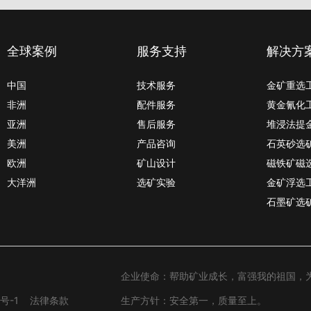
全球案例
服务支持
解决方
中国
技术服务
金矿重选
非洲
配件服务
黄金氰化
亚洲
售后服务
堆浸法提
美洲
产品咨询
石英砂选
欧洲
矿山设计
磁铁矿磁
大洋洲
选矿实验
金矿浮选
石墨矿选
企业使命：帮助矿业成长，富强我的祖国，
号-1
法律条款
生产方针：安全第一，质量至上。