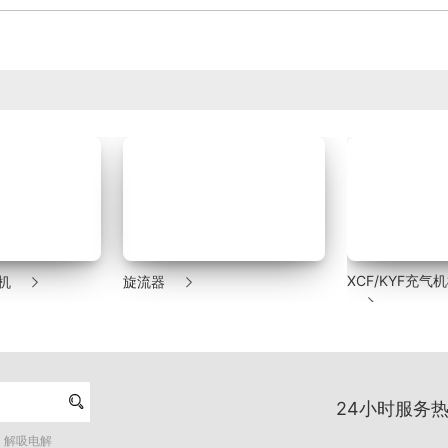


XCF/KYF充
机
旋流器


24小时服务热
解吸电解