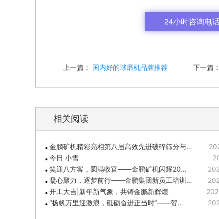
24小时咨询电话: 4
上一篇：
国内好的球磨机品牌推荐
下一篇
相关阅读
金鹏矿机精彩亮相第八届高效先进破碎筛分与…
20
今日 小雪
2
笑迎八方客，圆满收官——金鹏矿机闪耀20…
202
凝心聚力，逐梦前行——金鹏集团新员工培训…
202
开工大吉|新年新气象，共铸金鹏新辉煌
202
“扬帆万里迎激浪，砥砺奋进正当时”——贺…
202