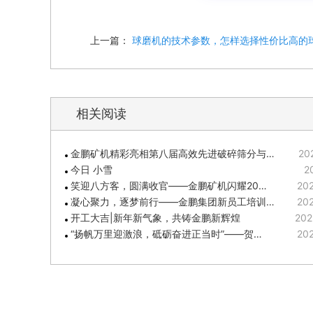
上一篇：
球磨机的技术参数，怎样选择性价比高的
相关阅读
金鹏矿机精彩亮相第八届高效先进破碎筛分与…
20
今日 小雪
2
笑迎八方客，圆满收官——金鹏矿机闪耀20…
202
凝心聚力，逐梦前行——金鹏集团新员工培训…
202
开工大吉|新年新气象，共铸金鹏新辉煌
202
“扬帆万里迎激浪，砥砺奋进正当时”——贺…
202