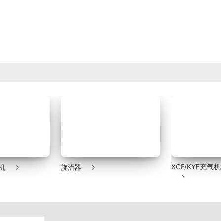


XCF/KYF充
机
旋流器
