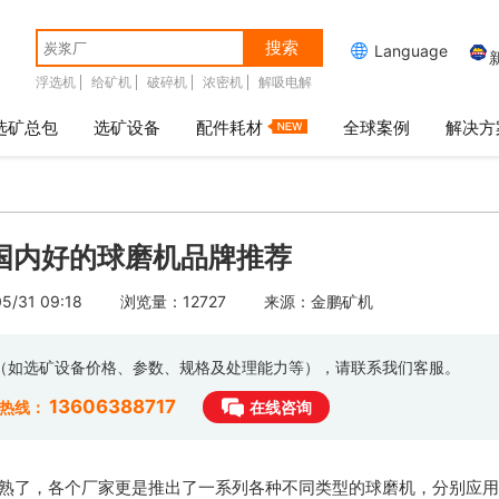
搜索

Language
浮选机
给矿机
破碎机
浓密机
解吸电解
选矿总包
选矿设备
配件耗材
全球案例
解决方
国内好的球磨机品牌推荐
/31 09:18
浏览量：12727
来源：金鹏矿机
息（如选矿设备价格、参数、规格及处理能力等），请联系我们客服。
13606388717
时热线：
在线咨询
熟了，各个厂家更是推出了一系列各种不同类型的球磨机，分别应用