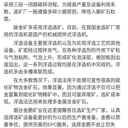

矿山设计院
采用三段一闭路破碎流程。为提高产量及设备利用系
数，选矿厂一般遵循多碎少磨原则，降低入磨矿石粒

选矿实验室
度。
脉金矿多采用浮选选矿。目前，在我国金选矿厂常
用的浮选机是国产的机械搅拌式浮选机。

关于金鹏
浮选设备主要是浮选机以及为实现浮选工艺的其他
发展历程
设备。矿浆经过搅拌充气，在各种浮选剂的作用下矿粒
企业文化
与气泡粘附，气泡上升、形成矿化泡沫层，被刮板刮出
专家团队
或溢出，这一系列浮选过程均是在浮选机中完成的。浮
选机多由多槽串联而成。

联系我们
在大多数情况下，浮选法用于处理可复性很高的硫
化矿物含金矿石，效果显著。因为通过浮选不仅可以把
金富集到硫化矿物精矿中，而且可废弃尾矿，选矿成本
低。浮选法还用来处理多金属含金矿石。
烟台金鹏矿业在这里提醒各位选矿生产厂家，认真
选择选矿设备能更好的为以后的生产做准备，金鹏以质
量争优，提供完善的EPC服务，选择金鹏不会让您失