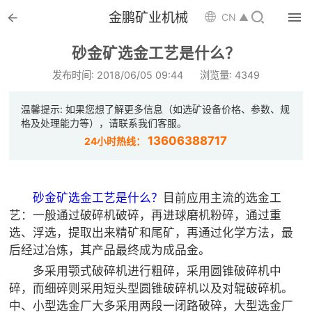


金鹏矿业机械

CN ▲

首页
砂金矿选金工艺是什么？

选矿设备
发布时间: 2018/06/05 09:44
浏览量: 4349

配件耗材
温馨提示: 如果您想了解更多信息（如选矿设备价格、参数、规
格及处理能力等），请联系我们客服。

解决方案
13606388717
24小时热线：

选矿总包
砂金矿选金工艺是什么？
目前应用主流的选金工

案例中心
艺：一般通过破碎机破碎，再进球磨机粉碎，通过重
选、浮选，提取出来精矿和尾矿，再通过化学方法，最

服务体系
后经过冶炼，其产品最终成为成品金。
多采用颚式破碎机进行粗碎，采用圆锥破碎机中

新闻中心
碎，而细碎则采用短头型圆锥破碎机以及对辊破碎机。
中、小型选金厂大多采用两段一闭路破碎，大型选金厂