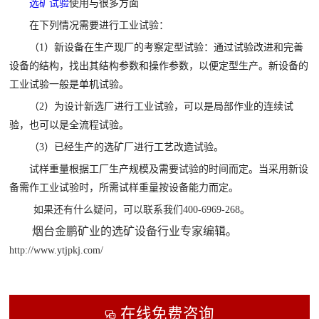
选矿试验
使用与很多方面

矿山设计院
在下列情况需要进行工业试验：

选矿实验室
（
1）新设备在生产现厂的考察定型试验：通过试验改进和完善
设备的结构，找出其结构参数和操作参数，以便定型生产。新设备的
工业试验一般是单机试验。

关于金鹏
（
2）为设计新选厂进行工业试验，可以是局部作业的连续试
发展历程
验，也可以是全流程试验。
企业文化
（
3）已经生产的选矿厂进行工艺改造试验。
专家团队
试样重量根据工厂生产规模及需要试验的时间而定。当采用新设

联系我们
备需作工业试验时，所需试样重量按设备能力而定。
如果还有什么疑
问，可以联系我们400-6969-268。
烟台金鹏矿业的选矿设
备行业专家编辑。
http://www.ytjpkj.com/
在线免费咨询
