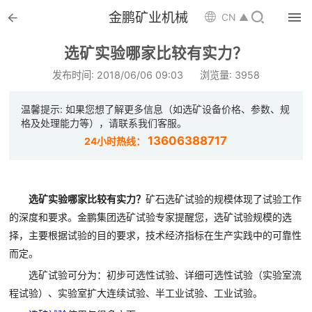


金鹏矿业机械

CN ▲

首页
选矿实验哪家比较有实力？

选矿设备
发布时间: 2018/06/06 09:03
浏览量: 3958

配件耗材
温馨提示: 如果您想了解更多信息（如选矿设备价格、参数、规
格及处理能力等），请联系我们客服。

解决方案
13606388717
24小时热线：

选矿总包
选矿实验哪家比较有实力？
矿石选矿试验的规模体现了试验工作

案例中心
的深度和要求。金鹏集团选矿试验专家提醒您，选矿试验规模的选
择，主要根据试验的目的要求，技术经济指标在生产实践中的可靠性

服务体系
而定。

新闻中心
选矿试验可分为：初步可选性试验、详细可选性试验（实验室流
程试验）、实验室扩大连续试验、半工业试验、工业试验。