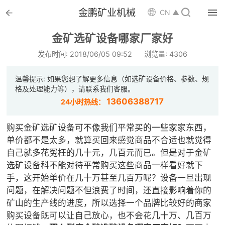


金鹏矿业机械

CN ▲

首页
金矿选矿设备哪家厂家好

选矿设备
发布时间: 2018/06/05 09:52
浏览量: 4306

配件耗材
温馨提示: 如果您想了解更多信息（如选矿设备价格、参数、规
格及处理能力等），请联系我们客服。

解决方案
13606388717
24小时热线：

选矿总包
购买金矿选矿设备可不像我们平常买的一些家家东西，
单价都不是太多，就算买回来感觉商品不合适也就觉得

案例中心
自己就多花冤枉的几十元，几百元而已。但是对于金矿
选矿设备科不能对待平常购买这些商品一样看好就下

服务体系
手，这开始单价在几十万甚至几百万呢？设备一旦出现
问题，在解决问题不但浪费了时间，还直接影响着你的

新闻中心
矿山的生产线的进度，所以选择一个品牌比较好的商家
购买设备既可以让自己放心，也不会花几十万、几百万