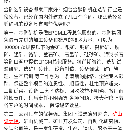
便。
金矿选矿设备哪家厂家好？烟台金鹏矿机在选矿行业是
佼佼者，已经在国内外建立了几百个金矿，那么选择金
鹏矿机的设备具有哪些优势呢？
第一、金鹏矿机是做EPCM工程总包服务的，金鹏集团
凭借着先进的加工设备和雄厚的技术力量，可以为
10000t /d规模以下的金矿、银矿、铜矿、铅锌矿、铁
矿、锰矿、铬矿、萤石矿、 石墨矿、硅砂矿、钾钠长石
等矿山客户提供EPCM总包服务。将前期咨询、选矿试
验研究、选矿厂设计、 设备制造、设备调试、矿山管
理、生产培训 等工作融为一条清晰的脉络，全程专人跟
踪，保证整个项目的连贯性、 顺畅性，杜绝预算超支、
工期延误，设备 工艺不达标、回收效益不明确、各厂商
推卸责任、售后责任不明确等 各项问题，极大程度上节
省客户的时间成本， 保障经济效益。
第二、公司具有的优势强。集团下设选冶研究院、
矿山
设计院
、矿山机械厂、矿业开发公司、自动 化研究院、
安装公司等，是一家集研发、生产、销售、服务于一体