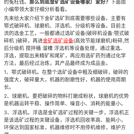
的冤枉钱。
那么到底金矿选矿设备哪家厂家好？
下面由

矿山设计院
小编带领大家仔细分析看看。

选矿实验室
先来给大家介绍下金矿选矿到底需要哪些设备。主要有
鄂式破碎机、球磨机、浮选机、分级机等设备。目前主
流的选金工艺，一般都通过选矿设备(破碎机设备:颚式破

关于金鹏
碎机 )破碎，再进
金矿选矿设备
(高效节能球磨机)粉碎,然
发展历程
后分级机 搅拌桶 溜槽 浮选机等设备处理，通过重选、
浮选，提取出来精矿和尾矿，再应用选矿药剂通过化学
企业文化
方法，最后经过冶炼，其产品最终成为成品金。
专家团队
1、鄂式破碎机。在整个选矿设备中粗及细破碎，破碎的

联系我们
强度大，破碎量大，机器的耐磨性好，机器的使用周期
长。
2、球磨机。要把破碎的物料打磨成粉状，球磨机的优势
是机器运转平稳、操作简单、噪音小、消耗的能量小。
3、浮选机。浮选是金矿选矿过程的关键一步，浮选机正
是该选矿过程的关键设备，浮选机回收率高、能耗小，
环保达到国家标准，机器维修时不用停机维修，维护方