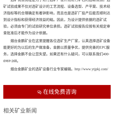

矿山设计院
矿试验成果不仅对选矿设计的工艺流程、设备选型、产平案、技术经
济指标等的合理确定有着钟影响，而且也是选矿厂投产后能否顺利达

选矿实验室
到设计指标和获得经济效益的础。因此，为设计提供依据的选矿试
验，必须由专门的试验研究单位承担。选矿试验报告应按有关规定审

关于金鹏
查批准后才能作为设计依据。
发展历程
烟台金鹏矿业在这里提醒各位选矿生产厂家，认真选择选矿设备
企业文化
能更好的为以后的生产做准备，金鹏以质量争优，提供完善的
EPC
服
专家团队
务，选择金鹏不会让您失望。如果还有什么疑问，可以联系我们
400-
。
6969-268

联系我们
烟台金鹏矿业的选矿设备行业专家编辑。
http://www.ytjpkj.com/
在线免费咨询

相关矿业新闻