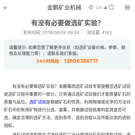


金鹏矿业机械

CN ▲

首页
有没有必要做选矿实验？

选矿设备
发布时间: 2018/06/06 09:04
浏览量: 4162

配件耗材
温馨提示: 如果您想了解更多信息（如选矿设备价格、参数、规
格及处理能力等），请联系我们客服。

解决方案
13606388717
24小时热线：

选矿总包
有没有必要做选矿实验？金鹏集团选矿试验专家提醒您选矿试验

案例中心
是选矿过程中重要的一部分，只有通过选矿试验我们才能质量矿石的
质量与品位。
选矿试验
是根据矿石的性质，利用物理或化学的方法对

服务体系
矿石中的有用矿物进行分选、富集，并根据试验结果判定其是否可

新闻中心
选，确定合理的选矿方法、选别条件、选别流程以及所能达到的选别
指标。
选矿试验流程是为了进行选矿厂设计而进行矿石的选取试验。选