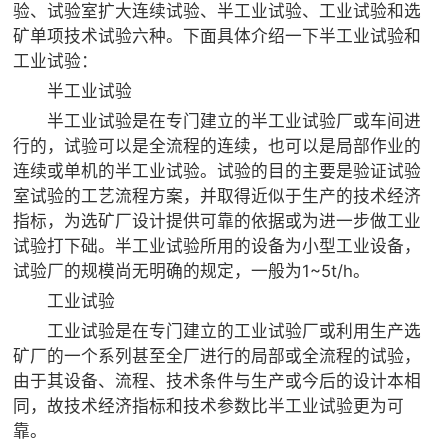

矿山设计院
验、试验室扩大连续试验、半工业试验、工业试验和选
矿单项技术试验六种。下面具体介绍一下半工业试验和

选矿实验室
工业试验：
半工业试验
半工业试验是在专门建立的半工业试验厂或车间进

关于金鹏
行的，试验可以是全流程的连续，也可以是局部作业的
发展历程
连续或单机的半工业试验。试验的目的主要是验证试验
企业文化
室试验的工艺流程方案，并取得近似于生产的技术经济
专家团队
指标，为选矿厂设计提供可靠的依据或为进一步做工业
试验打下础。半工业试验所用的设备为小型工业设备，

联系我们
试验厂的规模尚无明确的规定，一般为1~5t/h。
工业试验
工业试验是在专门建立的工业试验厂或利用生产选
矿厂的一个系列甚至全厂进行的局部或全流程的试验，
由于其设备、流程、技术条件与生产或今后的设计本相
同，故技术经济指标和技术参数比半工业试验更为可
靠。