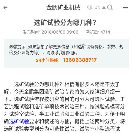


金鹏矿业机械

CN ▲

首页
选矿试验分为哪几种？

选矿设备
发布时间: 2018/06/06 09:06
浏览量: 4714

配件耗材
温馨提示: 如果您想了解更多信息（如选矿设备价格、参数、规
格及处理能力等），请联系我们客服。

解决方案
13606388717
24小时热线：

选矿总包
选矿试验分为哪几种？相信有很多人还是不太了

案例中心
解，今天金鹏集团选矿试验专家将为大家详细介绍一
下。选矿试验流程按研究的目的可分为可选性试验、工

服务体系
艺流程试验和选矿单项技术试验三种，按试验规模可分
为试验室试验、半工业试验和工业试验三种。为便于明

新闻中心
确
选矿试验
要求和叙述的方便，概括上述两种分类，将
选矿试验类型划分为可选性试验、试验室小型流程试