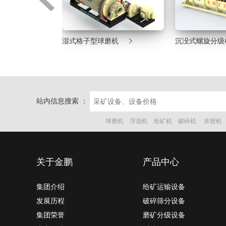



机
沉没式螺旋分级机
旋流器
站内信息搜索 ：
球磨机
浮选机
给矿机
破碎机
浓密机
关于金鹏
产品中心
集团介绍
给矿运输设备
发展历程
破碎筛分设备
集团荣誉
磨矿分级设备