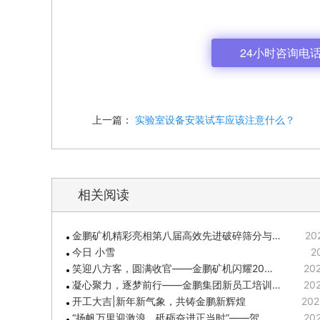
24小时咨询电话: 
上一篇：
实验室设备安装试车应该注意什么？
相关阅读
金鹏矿机精彩亮相第八届高效先进破碎筛分与…
20
今日 小雪
2
笑迎八方客，圆满收官——金鹏矿机闪耀20…
202
凝心聚力，逐梦前行——金鹏集团新员工培训…
202
开工大吉|新年新气象，共铸金鹏新辉煌
202
“扬帆万里迎激浪，砥砺奋进正当时”——贺…
202