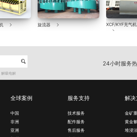
XCF/KYF充气机械搅拌浮选机
高效化改造浓密


24小时服务热
解吸电解
全球案例
服务支持
解决
中国
技术服务
金矿
非洲
配件服务
黄金
亚洲
售后服务
堆浸