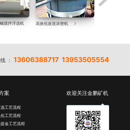


机
湿式格子型球磨机
沉没式螺旋分级
13606388717
13953505554
线 ：
方案
欢迎关注金鹏矿机
重选工艺流程
氰化工艺流程
法提金工艺流程