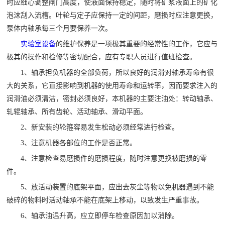
时应细心调整闸门高度，使液面保持稳定，随时将矿浆液面上的矿化

矿山设计院
泡沫刮入流槽。叶轮与定子应保持一定的间距，磨损时应注意更换，

选矿实验室
泵体内轴承每三个月要保养一次。
实验室设备
的维护保养是一项极其重要的经常性的工作，它应与
极其的操作和检修等密切配合，应有专职人员进行值班检查。

关于金鹏
1、轴承担负机器的全部负荷，所以良好的润滑对轴承寿命有很
发展历程
大的关系，它直接影响到机器的使用寿命和运转率，因而要求注入的
企业文化
润滑油必须清洁，密封必须良好，本机器的主要注油处：转动轴承、
专家团队
轧辊轴承、所有齿轮、活动轴承、滑动平面。

联系我们
2、新安装的轮箍容易发生松动必须经常进行检查。
3、注意机器各部位的工作是否正常。
4、注意检查易磨损件的磨损程度，随时注意更换被磨损的零
件。
5、放活动装置的底架平面，应出去灰尘等物以免机器遇到不能
破碎的物料时活动轴承不能在底架上移动，以致发生严重事故。
6、轴承油温升高，应立即停车检查原因加以消除。