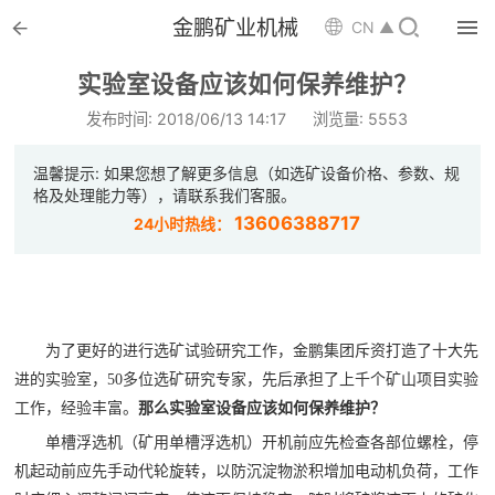


金鹏矿业机械

CN ▲

首页
实验室设备应该如何保养维护？

选矿设备
发布时间: 2018/06/13 14:17
浏览量: 5553

配件耗材
温馨提示: 如果您想了解更多信息（如选矿设备价格、参数、规
格及处理能力等），请联系我们客服。

解决方案
13606388717
24小时热线：

选矿总包

案例中心
为了更好的进行选矿试验研究工作，金鹏集团斥资打造了十大先

服务体系
进的实验室，
50多位选矿研究专家，先后承担了上千个矿山项目实验
工作，经验丰富。
那么实验室设备应该如何保养维护？

新闻中心
单槽浮选机（矿用单槽浮选机）开机前应先检查各部位螺栓，停
机起动前应先手动代轮旋转，以防沉淀物淤积增加电动机负荷，工作